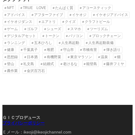
NFT
TRUE LOVE
たんぱく質
アコースティック
アドバイス
アフターファイブ
イケオジ
イケオジアドバイス
イケオジダンス
エアトリ
クイズ
クラフトビール
ゲーム
ゴルフ
シューズ
スマホ
ツーリズム
デジタルアセット
トークン
パソコン
ブロックチェーン
ランニング
五木ひろし
人生再起動
人生再起動装備
健康
千葉真子
堆肥
守山市
市橋有里
弾き語り
思想録
日本酒
有機野菜
東京マラソン
温泉
畑
登山
礼文島
結婚式
老けるな
能登島
藤井フミヤ
農作業
金沢百万石
ＧＩＣプロデュース
プライバシーポリシー
Ｅメール：ikeoji@ikeojichannel.com