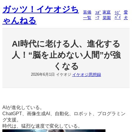
内
ガッツ！イケオジち
容
装備
家庭
愛
ｽﾎﾟ
ﾗｽﾞ
を
ｰﾂ
ﾊﾟｲ
一覧
菜園
犬
ゃんねる
ス
キ
ッ
プ
AI時代に老ける人、進化する
人！“脳を止めない人間”が強
くなる
イケオジ思想録
2026年6月1日
イケオジ
AIが進化している。
ChatGPT、画像生成AI、自動化、ロボット、プログラミン
グ支援。
時代は、猛烈な速度で変化している。