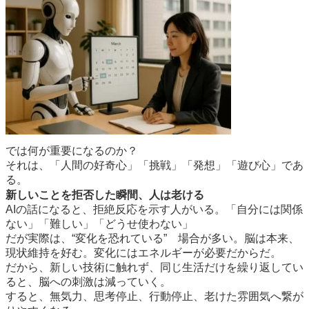
では何が重要になるのか？
それは、「人間の好奇心」「挑戦」「発想」「遊び心」であ
る。
新しいことを拒否した瞬間、人は老ける
AIの話になると、拒絶反応を示す人がいる。「自分には関係
ない」「難しい」「どうせ使わない」
だが実際は、“変化を恐れている” 場合が多い。脳は本来、
現状維持を好む。変化にはエネルギーが必要だからだ。
だから、新しい技術に触れず、同じ生活だけを繰り返してい
ると、脳への刺激は減っていく。
すると、無気力、思考停止、行動停止、老けた雰囲気へ繋が