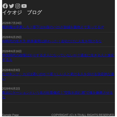
Facebook
Twitter
Instagram
YouTube
イケオジ ブログ
2026年7月24日
昭和脳は卒業しろ！部下はお前のバカさ加減を腹抱えて笑ってるぞ
2026年6月29日
AI時代の生き方 終身雇用は終わった！会社だけに人生を預けるな
2026年6月16日
学生時代の自慢ばかりする大人になっていないか？過去に生きる人と進化
する人
2026年6月9日
なぜキング・カズは若いのか？若々しい人と老ける人を分ける決定的な違
い
2026年6月2日
飲みにケーションという名の社畜儀式！“空気を読む酒”で魂を麻痺させる
な
Sample Page
COPYRIGHT (C) X-T9 ALL RIGHTS RESERVED.