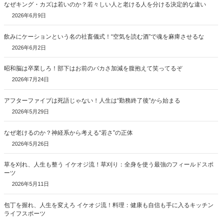
なぜキング・カズは若いのか？若々しい人と老ける人を分ける決定的な違い
2026年6月9日
飲みにケーションという名の社畜儀式！“空気を読む酒”で魂を麻痺させるな
2026年6月2日
昭和脳は卒業しろ！部下はお前のバカさ加減を腹抱えて笑ってるぞ
2026年7月24日
アフターファイブは死語じゃない！人生は“勤務終了後”から始まる
2026年5月29日
なぜ老けるのか？神経系から考える“若さ”の正体
2026年5月26日
草を刈れ、人生も整う イケオジ流！草刈り：全身を使う最強のフィールドスポ
ーツ
2026年5月11日
包丁を握れ、人生を変えろ イケオジ流！料理：健康も自信も手に入るキッチン
ライフスポーツ