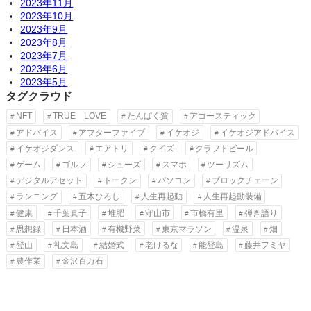
2023年11月
2023年10月
2023年9月
2023年8月
2023年7月
2023年6月
2023年5月
タグクラウド
NFT
TRUE LOVE
たんぱく質
アコースティック
アドバイス
アフターファイブ
イケオジ
イケオジアドバイス
イケオジダンス
エアトリ
クイズ
クラフトビール
ゲーム
ゴルフ
シューズ
スマホ
ツーリズム
デジタルアセット
トークン
パソコン
ブロックチェーン
ランニング
五木ひろし
人生再起動
人生再起動装備
健康
千葉真子
堆肥
守山市
市橋有里
弾き語り
思想録
日本酒
有機野菜
東京マラソン
温泉
畑
登山
礼文島
結婚式
老けるな
能登島
藤井フミヤ
農作業
金沢百万石