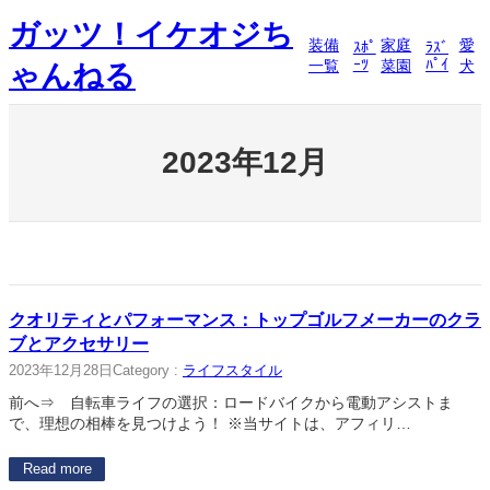
内
ガッツ！イケオジち
容
装備
家庭
愛
ｽﾎﾟ
ﾗｽﾞ
を
ｰﾂ
ﾊﾟｲ
一覧
菜園
犬
ゃんねる
ス
キ
ッ
プ
2023年12月
クオリティとパフォーマンス：トップゴルフメーカーのクラ
ブとアクセサリー
2023年12月28日
Category :
ライフスタイル
前へ⇒ 自転車ライフの選択：ロードバイクから電動アシストま
で、理想の相棒を見つけよう！ ※当サイトは、アフィリ…
Read more