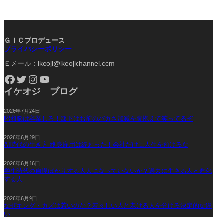
ＧＩＣプロデュース
プライバシーポリシー
Ｅメール：ikeoji@ikeojichannel.com
Facebook
Twitter
Instagram
YouTube
イケオジ ブログ
2026年7月24日
昭和脳は卒業しろ！部下はお前のバカさ加減を腹抱えて笑ってるぞ
2026年6月29日
AI時代の生き方 終身雇用は終わった！会社だけに人生を預けるな
2026年6月16日
学生時代の自慢ばかりする大人になっていないか？過去に生きる人と進化
する人
2026年6月9日
なぜキング・カズは若いのか？若々しい人と老ける人を分ける決定的な違
い