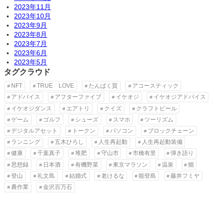
2023年11月
2023年10月
2023年9月
2023年8月
2023年7月
2023年6月
2023年5月
タグクラウド
NFT
TRUE LOVE
たんぱく質
アコースティック
アドバイス
アフターファイブ
イケオジ
イケオジアドバイス
イケオジダンス
エアトリ
クイズ
クラフトビール
ゲーム
ゴルフ
シューズ
スマホ
ツーリズム
デジタルアセット
トークン
パソコン
ブロックチェーン
ランニング
五木ひろし
人生再起動
人生再起動装備
健康
千葉真子
堆肥
守山市
市橋有里
弾き語り
思想録
日本酒
有機野菜
東京マラソン
温泉
畑
登山
礼文島
結婚式
老けるな
能登島
藤井フミヤ
農作業
金沢百万石