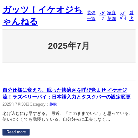
内
ガッツ！イケオジち
容
装備
家庭
愛
ｽﾎﾟ
ﾗｽﾞ
を
ｰﾂ
ﾊﾟｲ
一覧
菜園
犬
ゃんねる
ス
キ
ッ
プ
2025年7月
自分仕様に変えろ、眠った快適さを呼び覚ませ イケオジ
流！ラズベリーパイ：日本語入力とタスクバーの設定変更
2025年7月30日
Category :
趣味
老け込むには早すぎる。 最近、「このままでいい」と思っている、
使いにくくても我慢している、自分好みに工夫しなく…
Read more