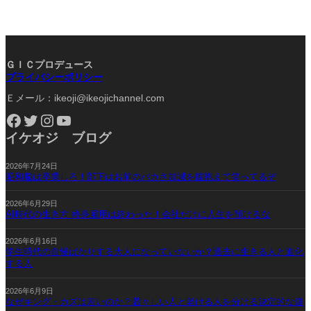
ＧＩＣプロデュース
プライバシーポリシー
Ｅメール：ikeoji@ikeojichannel.com
Facebook
Twitter
Instagram
YouTube
イケオジ ブログ
2026年7月24日
昭和脳は卒業しろ！部下はお前のバカさ加減を腹抱えて笑ってるぞ
2026年6月29日
AI時代の生き方 終身雇用は終わった！会社だけに人生を預けるな
2026年6月16日
学生時代の自慢ばかりする大人になっていないか？過去に生きる人と進化
する人
2026年6月9日
なぜキング・カズは若いのか？若々しい人と老ける人を分ける決定的な違