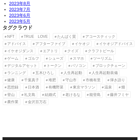
2023年8月
2023年7月
2023年6月
2023年5月
タグクラウド
NFT
TRUE LOVE
たんぱく質
アコースティック
アドバイス
アフターファイブ
イケオジ
イケオジアドバイス
イケオジダンス
エアトリ
クイズ
クラフトビール
ゲーム
ゴルフ
シューズ
スマホ
ツーリズム
デジタルアセット
トークン
パソコン
ブロックチェーン
ランニング
五木ひろし
人生再起動
人生再起動装備
健康
千葉真子
堆肥
守山市
市橋有里
弾き語り
思想録
日本酒
有機野菜
東京マラソン
温泉
畑
登山
礼文島
結婚式
老けるな
能登島
藤井フミヤ
農作業
金沢百万石