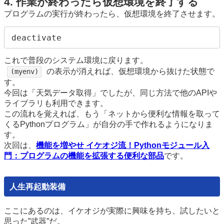
4. 作業が終わったら仮想環境を終了する
プログラムの実行が終わったら、仮想環境を終了させます。
deactivate
これで普段のシステム環境に戻ります。
の表示が消えれば、仮想環境から抜けた状態で
(myenv)
す。
今回は「天気データ取得」でしたが、同じ方法で他のAPIや
ライブラリも利用できます。
この流れを覚えれば、もう「ネットから便利な情報を取って
くるPythonプログラム」が自分の手で作れるようになりま
す。
次回は、
機能を増やせ イケオジ流！Pythonモジュール入
門：プログラムの機能を拡張する便利な部品
です。
人生再起動装備
ここにあるのは、イケオジが実際に興味を
持ち
、試したいと
思った”武器”だ。