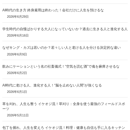
AI時代の生き方 終身雇用は終わった！会社だけに人生を預けるな
2026年6月29日
学生時代の自慢ばかりする大人になっていないか？過去に生きる人と進化する人
2026年6月16日
なぜキング・カズは若いのか？若々しい人と老ける人を分ける決定的な違い
2026年6月9日
飲みにケーションという名の社畜儀式！“空気を読む酒”で魂を麻痺させるな
2026年6月2日
AI時代に老ける人、進化する人！“脳を止めない人間”が強くなる
2026年6月1日
草を刈れ、人生も整う イケオジ流！草刈り：全身を使う最強のフィールドスポ
ーツ
2026年5月11日
包丁を握れ、人生を変えろ イケオジ流！料理：健康も自信も手に入るキッチン