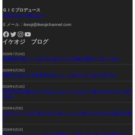
ＧＩＣプロデュース
プライバシーポリシー
Ｅメール：ikeoji@ikeojichannel.com
Facebook
Twitter
Instagram
YouTube
イケオジ ブログ
2026年7月24日
昭和脳は卒業しろ！部下はお前のバカさ加減を腹抱えて笑ってるぞ
2026年6月29日
AI時代の生き方 終身雇用は終わった！会社だけに人生を預けるな
2026年6月16日
学生時代の自慢ばかりする大人になっていないか？過去に生きる人と進化
する人
2026年6月9日
なぜキング・カズは若いのか？若々しい人と老ける人を分ける決定的な違
い
2026年6月2日
飲みにケーションという名の社畜儀式！“空気を読む酒”で魂を麻痺させる