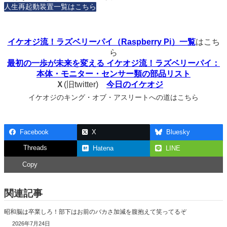
人生再起動装置一覧はこちら
イケオジ流！ラズベリーパイ（Raspberry Pi）一覧
はこち
ら
最初の一歩が未来を変える イケオジ流！ラズベリーパイ：
本体・モニター・センサー類の部品リスト
Ｘ
(旧twitter)
今日のイケオジ
イケオジのキング・オブ・アスリートへの道はこちら
Facebook
X
Bluesky
Threads
Hatena
LINE
Copy
関連記事
昭和脳は卒業しろ！部下はお前のバカさ加減を腹抱えて笑ってるぞ
2026年7月24日