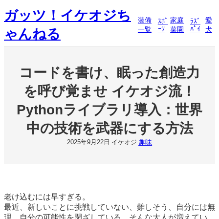
内
ガッツ！イケオジち
容
装備
家庭
愛
ｽﾎﾟ
ﾗｽﾞ
を
ｰﾂ
ﾊﾟｲ
一覧
菜園
犬
ゃんねる
ス
キ
ッ
プ
コードを書け、眠った創造力
を呼び覚ませ イケオジ流！
Pythonライブラリ導入：世界
中の技術を武器にする方法
趣味
2025年9月22日
イケオジ
老け込むには早すぎる。
最近、新しいことに挑戦していない、難しそう、自分には無
理、自分の可能性を閉ざしている、そんな大人が増えてい