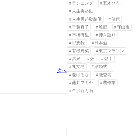
ランニング
五木ひろし
人生再起動
人生再起動装備
健康
千葉真子
堆肥
守山市
市橋有里
弾き語り
思想録
日本酒
有機野菜
東京マラソン
温泉
畑
登山
礼文島
結婚式
次へ
老けるな
能登島
藤井フミヤ
農作業
金沢百万石