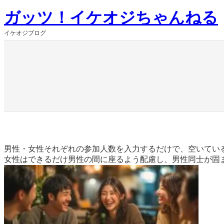
内
ガッツ！イケオジちゃんねる
容
を
イケオジブログ
ス
キ
ッ
プ
男性・女性それぞれの参加人数を入力するだけで、空いてい
女性はできるだけ男性の間に座るよう配慮し、男性同士が固