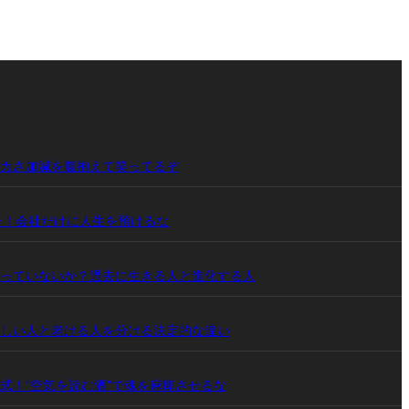
カさ加減を腹抱えて笑ってるぞ
った！会社だけに人生を預けるな
っていないか？過去に生きる人と進化する人
しい人と老ける人を分ける決定的な違い
式！“空気を読む酒”で魂を麻痺させるな