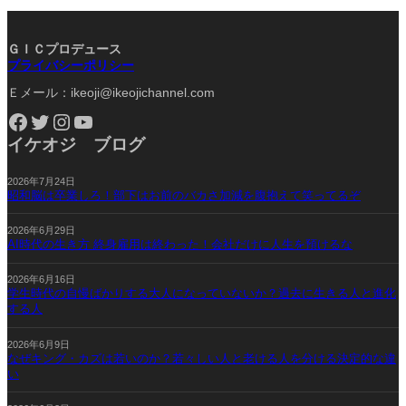
ＧＩＣプロデュース
プライバシーポリシー
Ｅメール：ikeoji@ikeojichannel.com
Facebook
Twitter
Instagram
YouTube
イケオジ ブログ
2026年7月24日
昭和脳は卒業しろ！部下はお前のバカさ加減を腹抱えて笑ってるぞ
2026年6月29日
AI時代の生き方 終身雇用は終わった！会社だけに人生を預けるな
2026年6月16日
学生時代の自慢ばかりする大人になっていないか？過去に生きる人と進化
する人
2026年6月9日
なぜキング・カズは若いのか？若々しい人と老ける人を分ける決定的な違
い