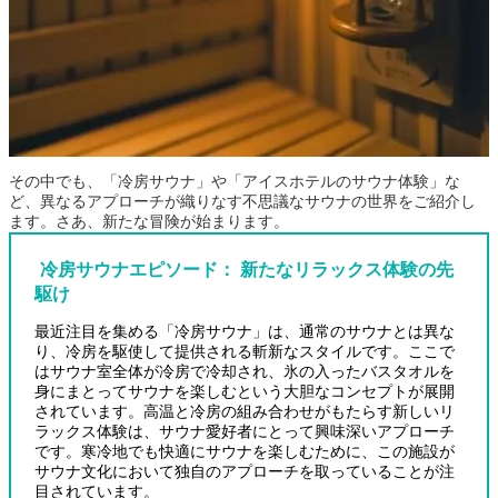
その中でも、「冷房サウナ」や「アイスホテルのサウナ体験」な
ど、異なるアプローチが織りなす不思議なサウナの世界をご紹介し
ます。さあ、新たな冒険が始まります。
冷房サウナエピソード
：
新たなリラックス体験の先
駆け
最近注目を集める「冷房サウナ」は、通常のサウナとは異な
り、冷房を駆使して提供される斬新なスタイルです。ここで
はサウナ室全体が冷房で冷却され、氷の入ったバスタオルを
身にまとってサウナを楽しむという大胆なコンセプトが展開
されています。高温と冷房の組み合わせがもたらす新しいリ
ラックス体験は、サウナ愛好者にとって興味深いアプローチ
です。寒冷地でも快適にサウナを楽しむために、この施設が
サウナ文化において独自のアプローチを取っていることが注
目されています。