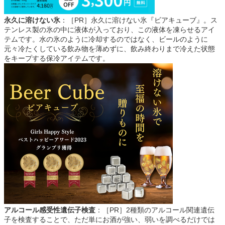
永久に溶けない氷
：［PR］永久に溶けない氷『ビアキューブ』。ス
テンレス製の氷の中に液体が入っており、この液体を凍らせるアイ
テムです。水の氷のように冷却するのではなく、ビールのように
元々冷たくしている飲み物を薄めずに、飲み終わりまで冷えた状態
をキープする保冷アイテムです。
アルコール感受性遺伝子検査
：［PR］2種類のアルコール関連遺伝
子を検査することで、ただ単にお酒が強い、弱いを調べるだけでは