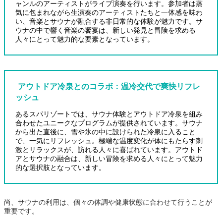
ャンルのアーティストがライブ演奏を行います。参加者は蒸
気に包まれながら生演奏のアーティストたちと一体感を味わ
い、音楽とサウナが融合する非日常的な体験が魅力です。サ
ウナの中で響く音楽の饗宴は、新しい発見と冒険を求める
人々にとって魅力的な要素となっています。
アウトドア冷泉とのコラボ
：
温冷交代で爽快リフレ
ッシュ
あるスパリゾートでは、サウナ体験とアウトドア冷泉を組み
合わせたユニークなプログラムが提供されています。サウナ
から出た直後に、雪や氷の中に設けられた冷泉に入ること
で、一気にリフレッシュ。極端な温度変化が体にもたらす刺
激とリラックスが、訪れる人々に喜ばれています。アウトド
アとサウナの融合は、新しい冒険を求める人々にとって魅力
的な選択肢となっています。
尚、サウナの利用は、個々の体調や健康状態に合わせて行うことが
重要です。