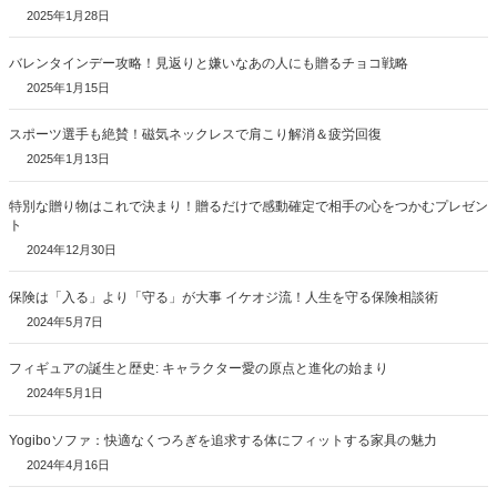
2025年1月28日
バレンタインデー攻略！見返りと嫌いなあの人にも贈るチョコ戦略
2025年1月15日
スポーツ選手も絶賛！磁気ネックレスで肩こり解消＆疲労回復
2025年1月13日
特別な贈り物はこれで決まり！贈るだけで感動確定で相手の心をつかむプレゼン
ト
2024年12月30日
保険は「入る」より「守る」が大事 イケオジ流！人生を守る保険相談術
2024年5月7日
フィギュアの誕生と歴史: キャラクター愛の原点と進化の始まり
2024年5月1日
Yogiboソファ：快適なくつろぎを追求する体にフィットする家具の魅力
2024年4月16日