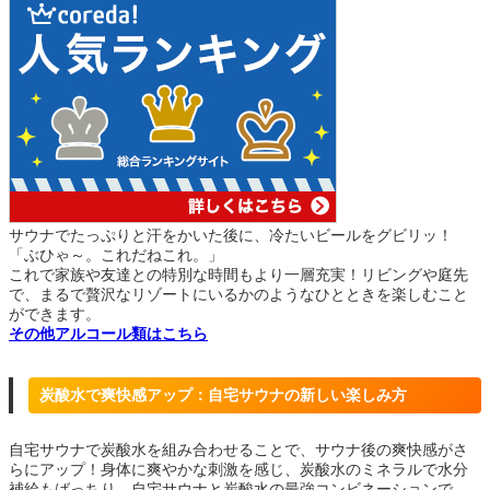
サウナでたっぷりと汗をかいた後に、冷たいビールをグビリッ！
「ぶひゃ～。これだねこれ。」
これで家族や友達との特別な時間もより一層充実！リビングや庭先
で、まるで贅沢なリゾートにいるかのようなひとときを楽しむこと
ができます。
その他アルコール類はこちら
炭酸水で爽快感アップ：自宅サウナの新しい楽しみ方
自宅サウナで炭酸水を組み合わせることで、サウナ後の爽快感がさ
らにアップ！身体に爽やかな刺激を感じ、炭酸水のミネラルで水分
補給もばっちり。自宅サウナと炭酸水の最強コンビネーションで、