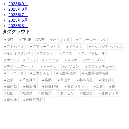
2023年9月
2023年8月
2023年7月
2023年6月
2023年5月
タグクラウド
NFT
TRUE LOVE
たんぱく質
アコースティック
アドバイス
アフターファイブ
イケオジ
イケオジアドバイス
イケオジダンス
エアトリ
クイズ
クラフトビール
ゲーム
ゴルフ
シューズ
スマホ
ツーリズム
デジタルアセット
トークン
パソコン
ブロックチェーン
ランニング
五木ひろし
人生再起動
人生再起動装備
健康
千葉真子
堆肥
守山市
市橋有里
弾き語り
思想録
日本酒
有機野菜
東京マラソン
温泉
畑
登山
礼文島
結婚式
老けるな
能登島
藤井フミヤ
農作業
金沢百万石