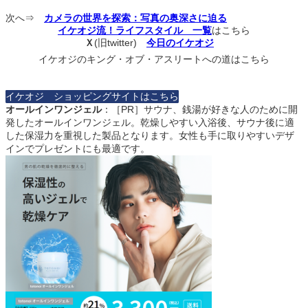
次へ⇒
カメラの世界を探索：写真の奥深さに迫る
イケオジ流！ライフスタイル 一覧
はこちら
Ｘ
(旧twitter)
今日のイケオジ
イケオジのキング・オブ・アスリートへの道はこちら
イケオジ ショッピングサイトはこちら
オールインワンジェル
：［PR］サウナ、銭湯が好きな人のために開
発したオールインワンジェル。乾燥しやすい入浴後、サウナ後に適
した保湿力を重視した製品となります。女性も手に取りやすいデザ
インでプレゼントにも最適です。