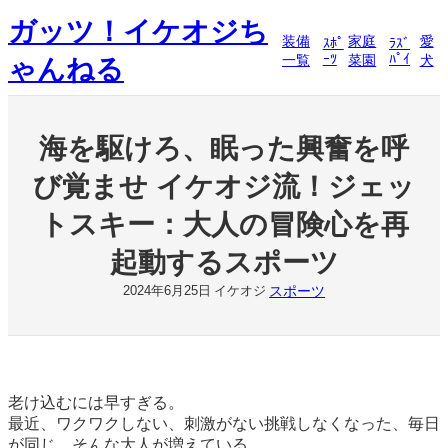
内
ガッツ！イケオジち
容
装備
家庭
愛
ｽﾎﾟ
ﾗｽﾞ
を
ｰﾂ
ﾊﾟｲ
一覧
菜園
犬
ゃんねる
ス
キ
ッ
プ
海を駆けろ、眠った興奮を呼
び覚ませ イケオジ流！ジェッ
トスキー：大人の冒険心を再
起動するスポーツ
スポーツ
2024年6月25日
イケオジ
老け込むには早すぎる。
最近、ワクワクしない、刺激がない挑戦しなくなった、毎日
が同じ、そんな大人が増えている。