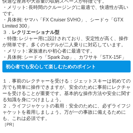
快適な座席や大容量の収納スペースが特徴です。
・メリット: 長時間のクルージングに最適で、快適性が高い
です。
・具体例: ヤマハ「FX Cruiser SVHO」、シードゥ「GTX
Limited 300」
３．
レクリエーショナル型
・特徴: レジャー用に設計されており、安定性が高く、操作
が簡単です。多くのモデルが二人乗りに対応しています。
・メリット: 家族連れや初心者に最適です。
・具体例: シードゥ「Spark 2up」、カワサキ「STX-15F」
初心者でも安心して楽しむためのポイント
１．事前のレクチャーを受ける：ジェットスキーは初めての
方でも簡単に操作できますが、安全のために事前にレクチャ
ーを受けることが重要です。基本的な操作方法や安全に関す
る知識を身につけましょう。
２．ライフジャケットの着用：安全のために、必ずライフジ
ャケットを着用しましょう。万が一の事故に備えるために
も、これは必須です。
［PR］