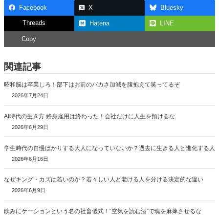
Facebook
X
Bluesky
Threads
Hatena
LINE
Copy
関連記事
昭和脳は卒業しろ！部下はお前のバカさ加減を腹抱えて笑ってるぞ
2026年7月24日
AI時代の生き方 終身雇用は終わった！会社だけに人生を預けるな
2026年6月29日
学生時代の自慢ばかりする大人になっていないか？過去に生きる人と進化する人
2026年6月16日
なぜキング・カズは若いのか？若々しい人と老ける人を分ける決定的な違い
2026年6月9日
飲みにケーションという名の社畜儀式！“空気を読む酒”で魂を麻痺させるな