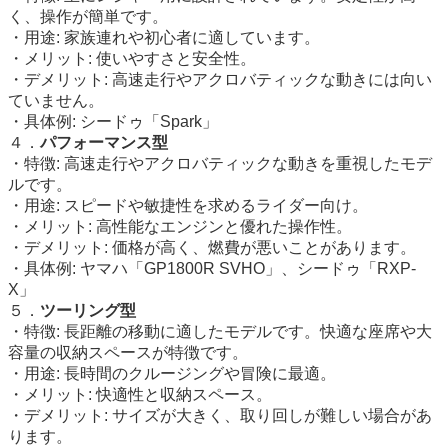
く、操作が簡単です。
・用途: 家族連れや初心者に適しています。
・メリット: 使いやすさと安全性。
・デメリット: 高速走行やアクロバティックな動きには向い
ていません。
・具体例: シードゥ「Spark」
４．
パフォーマンス型
・特徴: 高速走行やアクロバティックな動きを重視したモデ
ルです。
・用途: スピードや敏捷性を求めるライダー向け。
・メリット: 高性能なエンジンと優れた操作性。
・デメリット: 価格が高く、燃費が悪いことがあります。
・具体例: ヤマハ「GP1800R SVHO」、シードゥ「RXP-
X」
５．
ツーリング型
・特徴: 長距離の移動に適したモデルです。快適な座席や大
容量の収納スペースが特徴です。
・用途: 長時間のクルージングや冒険に最適。
・メリット: 快適性と収納スペース。
・デメリット: サイズが大きく、取り回しが難しい場合があ
ります。