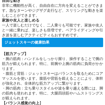
自由な動き
非常に機動性が高く、自由自在に方向を変えることができま
す。急なターンやジグザグ走行など、スリリングな動きを楽
しむことができます。
家族や友人と楽しめる
一人で楽しむだけでなく、二人乗りも可能です。家族や友人
と一緒に乗れば、楽しさも倍増です。ペアライディングや引
き波を楽しむアクティビティもおすすめです。
ジェットスキーの健康効果
【筋力アップ】
・腕の筋肉：ハンドルをしっかり握り、操作することで腕の
筋力が鍛えられます。特に、前腕や上腕の筋肉に負荷がかか
ります。
・腹筋と背筋：ジェットスキーはバランスを取るためにコア
マッスルを使います。腹筋や背筋を鍛えることにより、体幹
が強化され、全体的な筋力アップに繋がります。
・脚の筋肉：立ち乗りスタイルや波を乗り越える際には、脚
の筋肉も使われます。特に、大腿四頭筋やハムストリングス
が鍛えられます。
【バランス感覚の向上
】