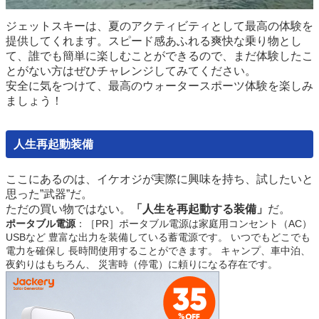
ジェットスキーは、夏のアクティビティとして最高の体験を
提供してくれます。スピード感あふれる爽快な乗り物とし
て、誰でも簡単に楽しむことができるので、まだ体験したこ
とがない方はぜひチャレンジしてみてください。
安全に気をつけて、最高のウォータースポーツ体験を楽しみ
ましょう！
人生再起動装備
ここにあるのは、イケオジが実際に興味を
持ち
、試したいと
思った”武器”だ。
ただの買い物ではない。
「人生を再起動する装備」
だ。
ポータブル電源
：［PR］ポータブル電源は家庭用コンセント（AC）
USBなど 豊富な出力を装備している蓄電源です。 いつでもどこでも
電力を確保し 長時間使用することができます。 キャンプ、車中泊、
夜釣りはもちろん、 災害時（停電）に頼りになる存在です。