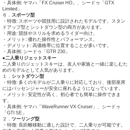
・具体例: ヤマハ「FX Cruiser HO」、シードゥ「GTX
Limited」
６．
スポーツ型
・特徴: スポーツや競技用に設計されたモデルです。スタン
ドアップ型とシットダウン型の両方があります。
・用途: 競技やスリルを求めるライダー向け。
・メリット: 優れた操作性とパフォーマンス。
・デメリット: 高価格帯に位置することが多いです。
・具体例: シードゥ「GTR 230」
●二人乗りジェットスキー
二人乗りのジェットスキーは、友人や家族と一緒に楽しむた
めのモデルとして人気があります。
１．
シットダウン型
・特徴: 多くのモデルが二人乗りに対応しており、後部座席
にはパッセンジャーが安全に座れるようになっています。
・メリット: 安定性が高く、初心者でも簡単に操作できま
す。
・具体例: ヤマハ「WaveRunner VX Cruiser」、シードゥ
「GTI SE」
２．
ツーリング型
・特徴: 長距離移動に適した設計で、二人乗りが可能です。