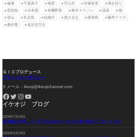
健康
千葉真子
堆肥
守山市
市橋有里
弾き語り
思想録
日本酒
有機野菜
東京マラソン
温泉
畑
登山
礼文島
結婚式
老けるな
能登島
藤井フミヤ
農作業
金沢百万石
ＧＩＣプロデュース
プライバシーポリシー
Ｅメール：ikeoji@ikeojichannel.com
Facebook
Twitter
Instagram
YouTube
イケオジ ブログ
2026年7月24日
昭和脳は卒業しろ！部下はお前のバカさ加減を腹抱えて笑ってるぞ
2026年6月29日