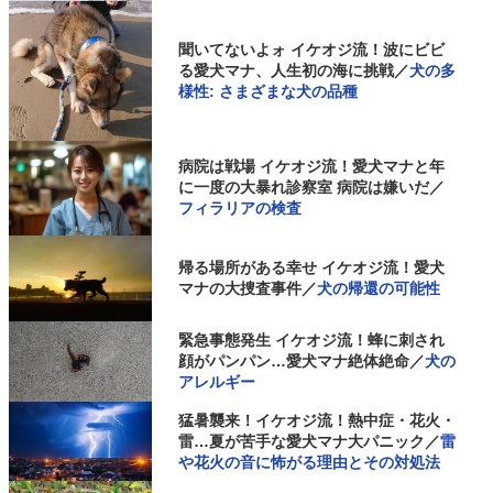
聞いてないよォ イケオジ流！波にビビ
る愛犬マナ、人生初の海に挑戦／
犬の多
様性: さまざまな犬の品種
病院は戦場 イケオジ流！愛犬マナと年
に一度の大暴れ診察室 病院は嫌いだ／
フィラリアの検査
帰る場所がある幸せ イケオジ流！愛犬
マナの大捜査事件／
犬の帰還の可能性
緊急事態発生 イケオジ流！蜂に刺され
顔がパンパン…愛犬マナ絶体絶命／
犬の
アレルギー
猛暑襲来！イケオジ流！熱中症・花火・
雷…夏が苦手な愛犬マナ大パニック／
雷
や花火の音に怖がる理由とその対処法