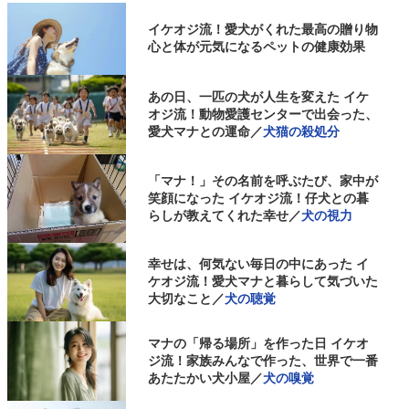
イケオジ流！愛犬がくれた最高の贈り物
心と体が元気になるペットの健康効果
あの日、一匹の犬が人生を変えた イケ
オジ流！動物愛護センターで出会った、
愛犬マナとの運命／
犬猫の殺処分
「マナ！」その名前を呼ぶたび、家中が
笑顔になった イケオジ流！仔犬との暮
らしが教えてくれた幸せ／
犬の視力
幸せは、何気ない毎日の中にあった イ
ケオジ流！愛犬マナと暮らして気づいた
大切なこと／
犬の聴覚
マナの「帰る場所」を作った日 イケオ
ジ流！家族みんなで作った、世界で一番
あたたかい犬小屋／
犬の嗅覚