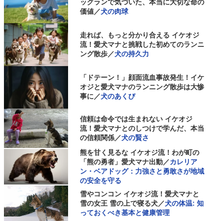
ッグランで気づいた、本当に大切な命の
価値／
犬の肉球
走れば、もっと分かり合える イケオジ
流！愛犬マナと挑戦した初めてのランニ
ング散歩／
犬の持久力
「ドテーン！」顔面流血事故発生！イケ
オジと愛犬マナのランニング散歩は大惨
事に／
犬のあくび
信頼は命令では生まれない イケオジ
流！愛犬マナとのしつけで学んだ、本当
の信頼関係／
犬の賢さ
熊を甘く見るな イケオジ流！わが町の
「熊の勇者」愛犬マナ出動／
カレリア
ン・ベアドッグ：力強さと勇敢さが地域
の安全を守る
雪やコンコン イケオジ流！愛犬マナと
雪の女王 雪の上で寝る犬／
犬の体温: 知
っておくべき基本と健康管理