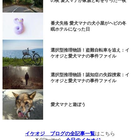
の夜 愛犬マナが家族と町を守った一夜
番犬失格 愛犬マナの犬小屋がヘビの冬
眠ホテルになった日
選択型推理物語！盗難自転車を追え：イ
ケオジと愛犬マナの事件ファイル
選択型推理物語！認知症の失踪捜索：イ
ケオジと愛犬マナの事件ファイル
愛犬マナと遊ぼう
イケオジ ブログの全記事一覧
はこちら