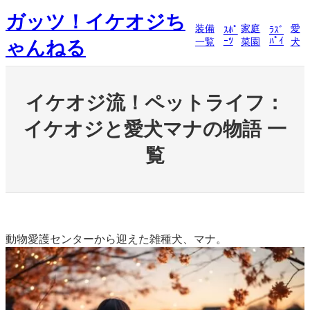
内
ガッツ！イケオジち
容
装備
家庭
愛
ｽﾎﾟ
ﾗｽﾞ
を
ｰﾂ
ﾊﾟｲ
一覧
菜園
犬
ゃんねる
ス
キ
ッ
プ
イケオジ流！ペットライフ：
イケオジと愛犬マナの物語 一
覧
動物愛護センターから迎えた雑種犬、マナ。