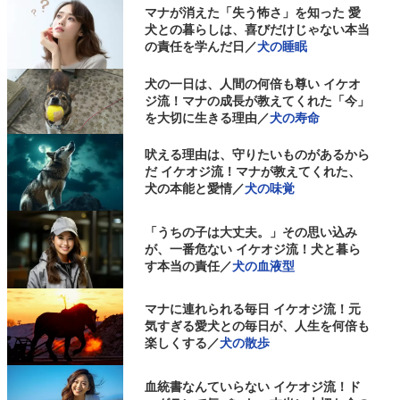
マナが消えた「失う怖さ」を知った 愛
犬との暮らしは、喜びだけじゃない本当
の責任を学んだ日／
犬の睡眠
犬の一日は、人間の何倍も尊い イケオ
ジ流！マナの成長が教えてくれた「今」
を大切に生きる理由／
犬の寿命
吠える理由は、守りたいものがあるから
だ イケオジ流！マナが教えてくれた、
犬の本能と愛情／
犬の味覚
「うちの子は大丈夫。」その思い込み
が、一番危ない イケオジ流！犬と暮ら
す本当の責任／
犬の血液型
マナに連れられる毎日 イケオジ流！元
気すぎる愛犬との毎日が、人生を何倍も
楽しくする／
犬の散歩
血統書なんていらない イケオジ流！ド