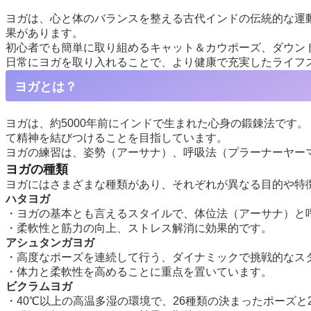
ヨガは、心と体のバランスを整える古代インドの伝統的な運
果があります。
初心者でも簡単に取り組めるキャット＆カウポーズ、ダウン
日常にヨガを取り入れることで、より健康で充実したライフ
ヨガとは？
ヨガは、約5000年前にインドで生まれた心身の鍛錬法です
て精神を結びつけることを目指しています。
ヨガの練習は、姿勢（アーサナ）、呼吸法（プラーナーヤー
ヨガの種類
ヨガにはさまざまな種類があり、それぞれが異なる目的や特
ハタヨガ
・ヨガの基本とも言えるスタイルで、体位法（アーサナ）と
・柔軟性と筋力の向上、ストレス解消に効果的です。
アシュタンガヨガ
・高度なポーズを連続して行う、ダイナミックで挑戦的なス
・体力と柔軟性を高めることに重点を置いています。
ビクラムヨガ
・40℃以上の高温多湿の環境で、26種類の決まったポーズと