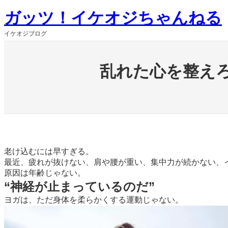
内
ガッツ！イケオジちゃんねる
容
を
イケオジブログ
ス
キ
ッ
乱れた心を整え
プ
老け込むには早すぎる。
最近、疲れが抜けない、肩や腰が重い、集中力が続かない、
原因は年齢じゃない。
“神経が止まっているのだ
”
ヨガは、ただ身体を柔らかくする運動じゃない。