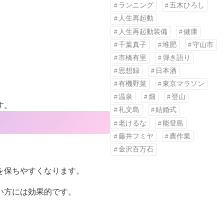
ランニング
五木ひろし
人生再起動
人生再起動装備
健康
千葉真子
堆肥
守山市
市橋有里
弾き語り
思想録
日本酒
有機野菜
東京マラソン
温泉
畑
登山
す。
礼文島
結婚式
老けるな
能登島
藤井フミヤ
農作業
金沢百万石
を保ちやすくなります。
い方には効果的です。