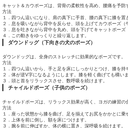
キャット＆カウポーズは、背骨の柔軟性を高め、腰痛を予防
方法
１．四つん這いになり、肩の真下に手首、腰の真下に膝を置
２．息を吸いながら背中を反らせ、頭を上げてカウポーズ（
３．息を吐きながら背中を丸め、頭を下げてキャットポーズ
４．この動きをゆっくりと繰り返します。
ダウンドッグ（下向きの犬のポーズ）
ダウンドッグは、全身のストレッチに効果的なポーズです。
方法
１．四つん這いから、手と足を床にしっかりとつけ、膝を持
２．体が逆V字になるようにします。膝を軽く曲げても構い
３．頭と首をリラックスさせ、数呼吸を続けます。
チャイルドポーズ（子供のポーズ）
チャイルドポーズは、リラックス効果が高く、ヨガの練習の
方法
１．座った状態から膝を曲げ、足を揃えてお尻をかかとに乗
２．上体を前に倒し、額を床につけます。
３．腕を前に伸ばすか、体の横に置き、深呼吸を続けます。