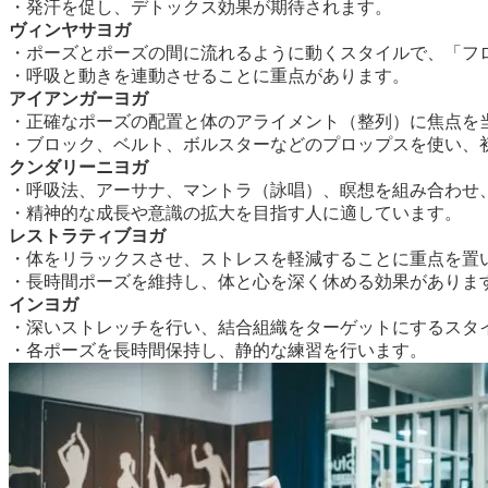
・発汗を促し、デトックス効果が期待されます。
ヴィンヤサヨガ
・ポーズとポーズの間に流れるように動くスタイルで、「フ
・呼吸と動きを連動させることに重点があります。
アイアンガーヨガ
・正確なポーズの配置と体のアライメント（整列）に焦点を
・ブロック、ベルト、ボルスターなどのプロップスを使い、
クンダリーニヨガ
・呼吸法、アーサナ、マントラ（詠唱）、瞑想を組み合わせ
・精神的な成長や意識の拡大を目指す人に適しています。
レストラティブヨガ
・体をリラックスさせ、ストレスを軽減することに重点を置
・長時間ポーズを維持し、体と心を深く休める効果がありま
インヨガ
・深いストレッチを行い、結合組織をターゲットにするスタ
・各ポーズを長時間保持し、静的な練習を行います。