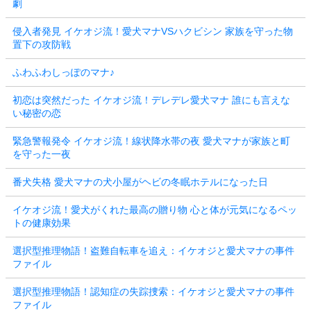
劇
侵入者発見 イケオジ流！愛犬マナVSハクビシン 家族を守った物
置下の攻防戦
ふわふわしっぽのマナ♪
初恋は突然だった イケオジ流！デレデレ愛犬マナ 誰にも言えな
い秘密の恋
緊急警報発令 イケオジ流！線状降水帯の夜 愛犬マナが家族と町
を守った一夜
番犬失格 愛犬マナの犬小屋がヘビの冬眠ホテルになった日
イケオジ流！愛犬がくれた最高の贈り物 心と体が元気になるペッ
トの健康効果
選択型推理物語！盗難自転車を追え：イケオジと愛犬マナの事件
ファイル
選択型推理物語！認知症の失踪捜索：イケオジと愛犬マナの事件
ファイル