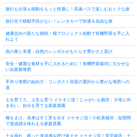
旅行も出張も移動をもっと快適に！高速バスで楽しむおトクな旅
旅行先で移動手段がない！レンタカーで快適＆自由な旅
健康志向の新たな挑戦！畑プロジェクト始動で有機野菜を手に入
れよう
燕の巣と幸運：自然のシンボルがもたらす豊かさと喜び
安全・健康な食材を手に入れるために！有機野菜栽培に欠かせな
い自家製堆肥
手作り堆肥の始め方：コンポスト容器の選択から豊かな堆肥への
道
土を育てろ、人生も育つ イケオジ流！じゃがいも栽培：大地と向
き合い、自分を育てる家庭菜園
種をまけ、未来はすぐ芽を出す イケオジ流！小松菜栽培：短期間
で達成感を味わえる家庭菜園
土を掘れ、眠った達成感を呼び覚ませ イケオジ流！里芋栽培：土