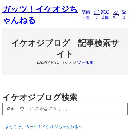
内
ガッツ！イケオジち
容
装備
家庭
愛
ｽﾎﾟ
ﾗｽﾞ
を
ｰﾂ
ﾊﾟｲ
一覧
菜園
犬
ゃんねる
ス
キ
ッ
プ
イケオジブログ 記事検索サ
イト
ツール集
2025年4月9日
イケオジ
イケオジブログ検索
ようこそ、ガッツ！イケオジちゃんねるへ