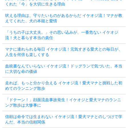
くれた「今」を大切に生きる理由
吠える理由は、守りたいものがあるからだ イケオジ流！マナが教
えてくれた、犬の本能と愛情
「うちの子は大丈夫。」その思い込みが、一番危ない イケオジ
流！犬と暮らす本当の責任
マナに連れられる毎日 イケオジ流！元気すぎる愛犬との毎日が、
人生を何倍も楽しくする
血統書なんていらない イケオジ流！ドッグランで気づいた、本当
に大切な命の価値
走れば、もっと分かり合える イケオジ流！愛犬マナと挑戦した初
めてのランニング散歩
「ドテーン！」顔面流血事故発生！イケオジと愛犬マナのランニ
ング散歩は大惨事に
信頼は命令では生まれない イケオジ流！愛犬マナとのしつけで学
んだ、本当の信頼関係