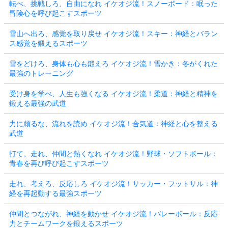
転べ、挑戦しろ、自由になれ イケオジ流！スノーボード：眠った
冒険心を呼び起こすスポーツ
雪山へ出ろ、感覚を取り戻せ イケオジ流！スキー：神経とバラン
ス感覚を鍛えるスポーツ
雪をどけろ、身体も心も鍛えろ イケオジ流！雪かき：冬がくれた
最強のトレーニング
受け身を学べ、人生も強くなる イケオジ流！柔道：神経と精神を
鍛える最強の武道
力に頼るな、流れを読め イケオジ流！合気道：神経と心を整える
武道
打て、走れ、仲間と熱くなれ イケオジ流！野球・ソフトボール：
青春を再び呼び起こすスポーツ
走れ、考えろ、反応しろ イケオジ流！サッカー・フットサル：神
経を再起動する最強スポーツ
仲間とつながれ、神経を動かせ イケオジ流！バレーボール：反応
力とチームワークを鍛えるスポーツ