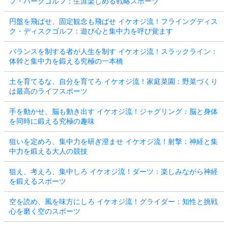
フ・パークゴルフ：生涯楽しめる戦略スポーツ
円盤を飛ばせ、固定観念も飛ばせ イケオジ流！フライングディス
ク・ディスクゴルフ：遊び心と集中力を呼び覚ます
バランスを制する者が人生を制す イケオジ流！スラックライン：
体幹と集中力を鍛える究極の一本橋
土を育てるな、自分を育てろ イケオジ流！家庭菜園：野菜づくり
は最高のライフスポーツ
手を動かせ、脳も動き出す イケオジ流！ジャグリング：脳と身体
を同時に鍛える究極の趣味
狙いを定めろ、集中力を研ぎ澄ませ イケオジ流！射撃：神経と集
中力を鍛える大人の競技
狙え、考えろ、集中しろ イケオジ流！ダーツ：楽しみながら神経
を鍛えるスポーツ
空を読め、風を味方にしろ イケオジ流！グライダー：知性と挑戦
心を磨く空のスポーツ