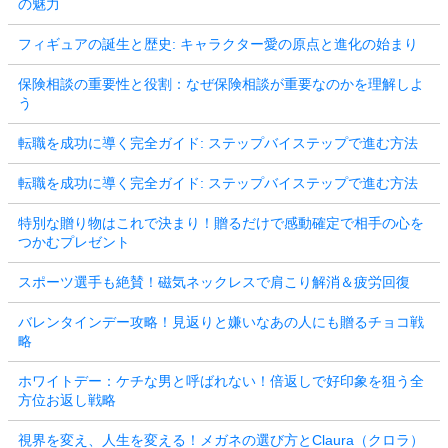
の魅力
フィギュアの誕生と歴史: キャラクター愛の原点と進化の始まり
保険相談の重要性と役割：なぜ保険相談が重要なのかを理解しよ
う
転職を成功に導く完全ガイド: ステップバイステップで進む方法
転職を成功に導く完全ガイド: ステップバイステップで進む方法
特別な贈り物はこれで決まり！贈るだけで感動確定で相手の心を
つかむプレゼント
スポーツ選手も絶賛！磁気ネックレスで肩こり解消＆疲労回復
バレンタインデー攻略！見返りと嫌いなあの人にも贈るチョコ戦
略
ホワイトデー：ケチな男と呼ばれない！倍返しで好印象を狙う全
方位お返し戦略
視界を変え、人生を変える！メガネの選び方とClaura（クロラ）