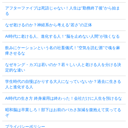
アフターファイブは死語じゃない！人生は“勤務終了後”から始ま
る
なぜ老けるのか？神経系から考える“若さ”の正体
AI時代に老ける人、進化する人！“脳を止めない人間”が強くなる
飲みにケーションという名の社畜儀式！“空気を読む酒”で魂を麻
痺させるな
なぜキング・カズは若いのか？若々しい人と老ける人を分ける決
定的な違い
学生時代の自慢ばかりする大人になっていないか？過去に生きる
人と進化する人
AI時代の生き方 終身雇用は終わった！会社だけに人生を預けるな
昭和脳は卒業しろ！部下はお前のバカさ加減を腹抱えて笑ってる
ぞ
プライバシーポリシー