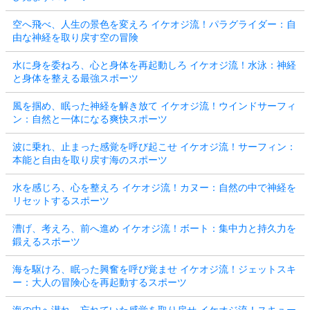
空へ飛べ、人生の景色を変えろ イケオジ流！パラグライダー：自
由な神経を取り戻す空の冒険
水に身を委ねろ、心と身体を再起動しろ イケオジ流！水泳：神経
と身体を整える最強スポーツ
風を掴め、眠った神経を解き放て イケオジ流！ウインドサーフィ
ン：自然と一体になる爽快スポーツ
波に乗れ、止まった感覚を呼び起こせ イケオジ流！サーフィン：
本能と自由を取り戻す海のスポーツ
水を感じろ、心を整えろ イケオジ流！カヌー：自然の中で神経を
リセットするスポーツ
漕げ、考えろ、前へ進め イケオジ流！ボート：集中力と持久力を
鍛えるスポーツ
海を駆けろ、眠った興奮を呼び覚ませ イケオジ流！ジェットスキ
ー：大人の冒険心を再起動するスポーツ
海の中へ潜れ、忘れていた感覚を取り戻せ イケオジ流！スキュー