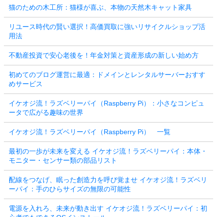
猫のための木工所：猫様が喜ぶ、本物の天然木キャット家具
リユース時代の賢い選択！高価買取に強いリサイクルショップ活
用法
不動産投資で安心老後を！年金対策と資産形成の新しい始め方
初めてのブログ運営に最適：ドメインとレンタルサーバーおすす
めサービス
イケオジ流！ラズベリーパイ（Raspberry Pi）：小さなコンピュ
ータで広がる趣味の世界
イケオジ流！ラズベリーパイ（Raspberry Pi） 一覧
最初の一歩が未来を変える イケオジ流！ラズベリーパイ：本体・
モニター・センサー類の部品リスト
配線をつなげ、眠った創造力を呼び覚ませ イケオジ流！ラズベリ
ーパイ：手のひらサイズの無限の可能性
電源を入れろ、未来が動き出す イケオジ流！ラズベリーパイ：初