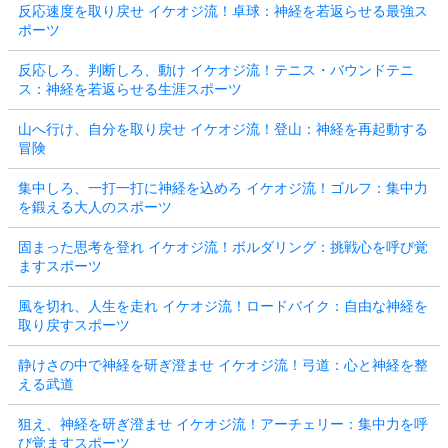
反応速度を取り戻せ イケオジ流！卓球：神経を若返らせる最強ス
ポーツ
反応しろ、判断しろ、動け イケオジ流！テニス・バウンドテニ
ス：神経を若返らせる生涯スポーツ
山へ行け、自分を取り戻せ イケオジ流！登山：神経を再起動する
冒険
集中しろ、一打一打に神経を込めろ イケオジ流！ゴルフ：集中力
を鍛える大人のスポーツ
固まった思考を登れ イケオジ流！ボルダリング：挑戦心を呼び覚
ますスポーツ
風を切れ、人生を走れ イケオジ流！ロードバイク：自由な神経を
取り戻すスポーツ
静けさの中で神経を研ぎ澄ませ イケオジ流！弓道：心と神経を整
える武道
狙え、神経を研ぎ澄ませ イケオジ流！アーチェリー：集中力を呼
び覚ますスポーツ