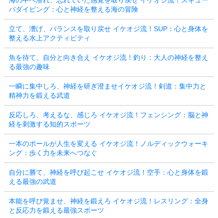
バダイビング：心と神経を整える海の冒険
立て、漕げ、バランスを取り戻せ イケオジ流！SUP：心と身体を
整える水上アクティビティ
魚を待て、自分と向き合え イケオジ流！釣り：大人の神経を整え
る最強の趣味
一瞬に集中しろ、神経を研ぎ澄ませイケオジ流！剣道：集中力と
精神力を鍛える武道
反応しろ、考えるな、感じろ イケオジ流！フェンシング：脳と神
経を刺激する知的スポーツ
一本のポールが人生を変える イケオジ流！ノルディックウォーキ
ング：歩く力を未来へつなぐ
自分に勝て、神経を呼び起こせ イケオジ流！空手：心と身体を鍛
える最強の武道
本能を呼び覚ませ、神経を鍛えろ イケオジ流！レスリング：全身
と反応力を鍛える最強スポーツ