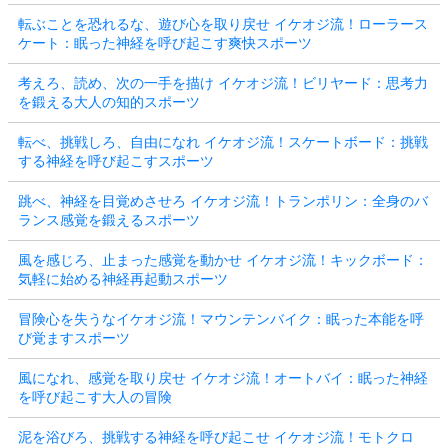
転ぶことを恐れるな、遊び心を取り戻せ イケオジ流！ローラース
ケート：眠った神経を呼び起こす爽快スポーツ
考えろ、読め、次の一手を描け イケオジ流！ビリヤード：思考力
を鍛える大人の知的スポーツ
転べ、挑戦しろ、自由になれ イケオジ流！スケートボード：挑戦
する神経を呼び起こすスポーツ
跳べ、神経を目覚めさせろ イケオジ流！トランポリン：全身のバ
ランス感覚を鍛えるスポーツ
風を感じろ、止まった感覚を動かせ イケオジ流！キックボード：
気軽に始める神経再起動スポーツ
冒険心を失うなイケオジ流！マウンテンバイク：眠った本能を呼
び覚ますスポーツ
風になれ、感覚を取り戻せ イケオジ流！オートバイ：眠った神経
を呼び起こす大人の冒険
泥を浴びろ、挑戦する神経を呼び起こせ イケオジ流！モトクロ