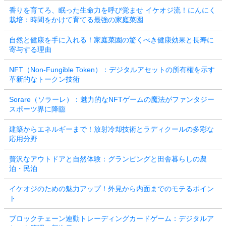
香りを育てろ、眠った生命力を呼び覚ませ イケオジ流！にんにく
栽培：時間をかけて育てる最強の家庭菜園
自然と健康を手に入れる！家庭菜園の驚くべき健康効果と長寿に
寄与する理由
NFT（Non-Fungible Token）：デジタルアセットの所有権を示す
革新的なトークン技術
Sorare（ソラーレ）：魅力的なNFTゲームの魔法がファンタジー
スポーツ界に降臨
建築からエネルギーまで！放射冷却技術とラディクールの多彩な
応用分野
贅沢なアウトドアと自然体験：グランピングと田舎暮らしの農
泊・民泊
イケオジのための魅力アップ！外見から内面までのモテるポイン
ト
ブロックチェーン連動トレーディングカードゲーム：デジタルア