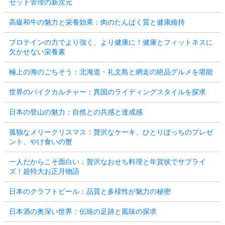
セット管理の新次元
高級和牛の魅力と栄養効果：肉のたんぱく質と健康維持
プロテインの力でより強く、より健康に！健康とフィットネスに
欠かせない栄養素
極上の海のごちそう：北海道・礼文島と網走の絶品グルメを堪能
世界のバイクカルチャー：異国のライディングスタイルを探求
日本の登山の魅力：自然との共感と達成感
孤独なメリークリスマス：贅沢なケーキ、ひとりぼっちのプレゼ
ント、やけ食いの蟹
一人だからこそ面白い：贅沢なおせち料理と年賀状でサプライ
ズ！超特大お正月物語
日本のクラフトビール：品質と多様性が魅力の秘密
日本酒の奥深い世界：伝統の足跡と風味の探求