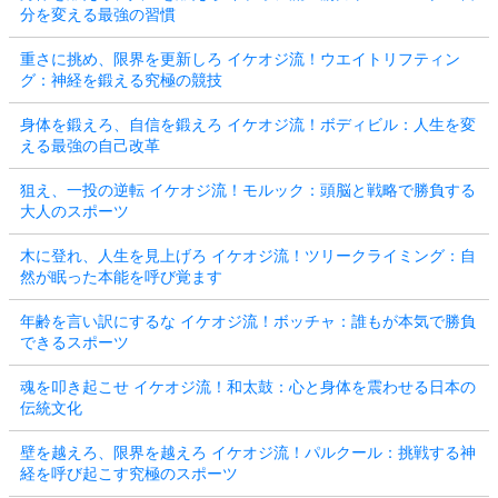
分を変える最強の習慣
重さに挑め、限界を更新しろ イケオジ流！ウエイトリフティン
グ：神経を鍛える究極の競技
身体を鍛えろ、自信を鍛えろ イケオジ流！ボディビル：人生を変
える最強の自己改革
狙え、一投の逆転 イケオジ流！モルック：頭脳と戦略で勝負する
大人のスポーツ
木に登れ、人生を見上げろ イケオジ流！ツリークライミング：自
然が眠った本能を呼び覚ます
年齢を言い訳にするな イケオジ流！ボッチャ：誰もが本気で勝負
できるスポーツ
魂を叩き起こせ イケオジ流！和太鼓：心と身体を震わせる日本の
伝統文化
壁を越えろ、限界を越えろ イケオジ流！パルクール：挑戦する神
経を呼び起こす究極のスポーツ