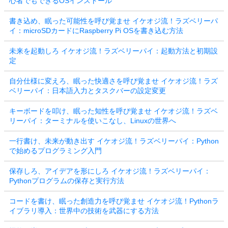
心者でもできるOSインストール
書き込め、眠った可能性を呼び覚ませ イケオジ流！ラズベリーパ
イ：microSDカードにRaspberry Pi OSを書き込む方法
未来を起動しろ イケオジ流！ラズベリーパイ：起動方法と初期設
定
自分仕様に変えろ、眠った快適さを呼び覚ませ イケオジ流！ラズ
ベリーパイ：日本語入力とタスクバーの設定変更
キーボードを叩け、眠った知性を呼び覚ませ イケオジ流！ラズベ
リーパイ：ターミナルを使いこなし、Linuxの世界へ
一行書け、未来が動き出す イケオジ流！ラズベリーパイ：Python
で始めるプログラミング入門
保存しろ、アイデアを形にしろ イケオジ流！ラズベリーパイ：
Pythonプログラムの保存と実行方法
コードを書け、眠った創造力を呼び覚ませ イケオジ流！Pythonラ
イブラリ導入：世界中の技術を武器にする方法