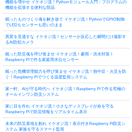
機能を増やせ イケオジ流！Pythonモジュール入門：プログラムの
機能を拡張する便利な部品
眠ったものづくり魂を解き放て イケオジ流！PythonでGPIO制御
でLEDもセンサーも思いのまま
異変を見逃すな イケオジ流！センサーが反応した瞬間だけ撮影す
るAI防犯カメラ
眠った防災魂を呼び覚ませ イケオジ流！豪雨・洪水対策！
Raspberry Piで作る家庭用水位センサー
眠った危機管理能力を呼び覚ませ イケオジ流！熱中症・火災を防
ぐ！Raspberry Piでつくる温度監視システム
家一軒、AIが守る時代へ イケオジ流！Raspberry Piで作る究極の
オールインワン防災システム
家に目を作れ イケオジ流！小さなディスプレイが命を守る
Raspberry Piで防災情報をリアルタイム表示
未来の防災基地を創れ イケオジ流！表示付きRaspberry Pi防災シ
ステム 家族を守るスマート監視