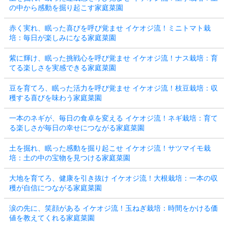
の中から感動を掘り起こす家庭菜園
赤く実れ、眠った喜びを呼び覚ませ イケオジ流！ミニトマト栽
培：毎日が楽しみになる家庭菜園
紫に輝け、眠った挑戦心を呼び覚ませ イケオジ流！ナス栽培：育
てる楽しさを実感できる家庭菜園
豆を育てろ、眠った活力を呼び覚ませ イケオジ流！枝豆栽培：収
穫する喜びを味わう家庭菜園
一本のネギが、毎日の食卓を変える イケオジ流！ネギ栽培：育て
る楽しさが毎日の幸せにつながる家庭菜園
土を掘れ、眠った感動を掘り起こせ イケオジ流！サツマイモ栽
培：土の中の宝物を見つける家庭菜園
大地を育てろ、健康を引き抜け イケオジ流！大根栽培：一本の収
穫が自信につながる家庭菜園
涙の先に、笑顔がある イケオジ流！玉ねぎ栽培：時間をかける価
値を教えてくれる家庭菜園