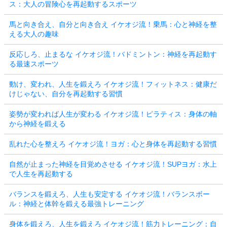
ス：大人の冒険心を再起動するスポーツ
馬と向き合え、自分と向き合え イケオジ流！乗馬：心と神経を整
える大人の趣味
反応しろ、止まるな イケオジ流！バドミントン：神経を再起動す
る最速スポーツ
動け、変われ、人生を鍛えろ イケオジ流！フィットネス：健康だ
けじゃない、自分を再起動する習慣
姿勢が変われば人生が変わる イケオジ流！ピラティス：身体の軸
から神経を鍛える
乱れた心を整えろ イケオジ流！ヨガ：心と身体を再起動する習慣
自然が止まった神経を目覚めさせる イケオジ流！SUPヨガ：水上
で人生を再起動する
バランスを鍛えろ、人生も安定する イケオジ流！バランスボー
ル：神経と体幹を鍛える最強トレーニング
身体を鍛えろ、人生を鍛えろ イケオジ流！筋力トレーニング：自