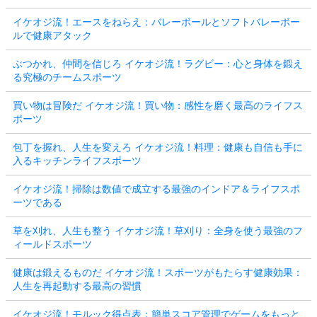
イケオジ流！エースをねらえ：バレーボールとソフトバレーボー
ルで健康アタック
ぶつかれ、仲間を信じろ イケオジ流！ラグビー：心と身体を鍛え
る究極のチームスポーツ
買い物は冒険だ イケオジ流！買い物：感性を磨く最高のライフス
ポーツ
包丁を握れ、人生を変えろ イケオジ流！料理：健康も自信も手に
入るキッチンライフスポーツ
イケオジ流！掃除は数値で成立する最強のインドア＆ライフスポ
ーツである
草を刈れ、人生も整う イケオジ流！草刈り：全身を使う最強のフ
ィールドスポーツ
健康は鍛えるものだ イケオジ流！スポーツがもたらす健康効果：
人生を再起動する最高の習慣
イケオジ流！モルック得点表：簡単スコア管理でゲームをもっと