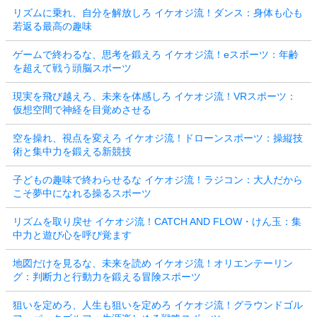
リズムに乗れ、自分を解放しろ イケオジ流！ダンス：身体も心も
若返る最高の趣味
ゲームで終わるな、思考を鍛えろ イケオジ流！eスポーツ：年齢
を超えて戦う頭脳スポーツ
現実を飛び越えろ、未来を体感しろ イケオジ流！VRスポーツ：
仮想空間で神経を目覚めさせる
空を操れ、視点を変えろ イケオジ流！ドローンスポーツ：操縦技
術と集中力を鍛える新競技
子どもの趣味で終わらせるな イケオジ流！ラジコン：大人だから
こそ夢中になれる操るスポーツ
リズムを取り戻せ イケオジ流！CATCH AND FLOW・けん玉：集
中力と遊び心を呼び覚ます
地図だけを見るな、未来を読め イケオジ流！オリエンテーリン
グ：判断力と行動力を鍛える冒険スポーツ
狙いを定めろ、人生も狙いを定めろ イケオジ流！グラウンドゴル