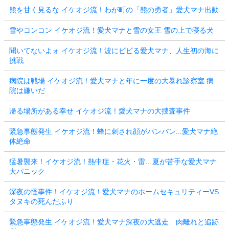
熊を甘く見るな イケオジ流！わが町の「熊の勇者」愛犬マナ出動
雪やコンコン イケオジ流！愛犬マナと雪の女王 雪の上で寝る犬
聞いてないよォ イケオジ流！波にビビる愛犬マナ、人生初の海に
挑戦
病院は戦場 イケオジ流！愛犬マナと年に一度の大暴れ診察室 病
院は嫌いだ
帰る場所がある幸せ イケオジ流！愛犬マナの大捜査事件
緊急事態発生 イケオジ流！蜂に刺され顔がパンパン...愛犬マナ絶
体絶命
猛暑襲来！イケオジ流！熱中症・花火・雷…夏が苦手な愛犬マナ
大パニック
深夜の怪事件！イケオジ流！愛犬マナのホームセキュリティーVS
タヌキの死んだふり
緊急事態発生 イケオジ流！愛犬マナ深夜の大逃走 肉離れと追跡