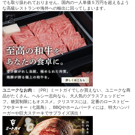
でも取り扱われておりません。国内の一人単価５万円を超えるよう
な高級レストランや海外への輸出に回ってしまいます。
ユニークなお肉
：［PR］ミートガイでしか買えない、ユニークな商
品がたくさん。ヘルシー志向なら、大人気のグラスフェッドビー
フ。糖質制限にもオススメ。クリスマスには、定番のローストビー
フやターキー（七面鳥）。BBQやホームパーティには、特大ハンバ
ーガーや巨大ステーキでサプライズ演出！