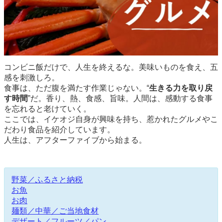
コンビニ飯だけで、人生を終えるな。美味いものを食え、五
感を刺激しろ。
食事は、ただ腹を満たす作業じゃない。“
生きる力を取り戻
す時間
”だ。香り、熱、食感、旨味。人間は、感動する食事
を忘れると老けていく。
ここでは、イケオジ自身が興味を持ち、惹かれたグルメやこ
だわり食品を紹介しています。
人生は、アフターファイブから始まる。
野菜／ふるさと納税
お魚
お肉
麺類／中華／ご当地食材
デザート／フルーツ／パン