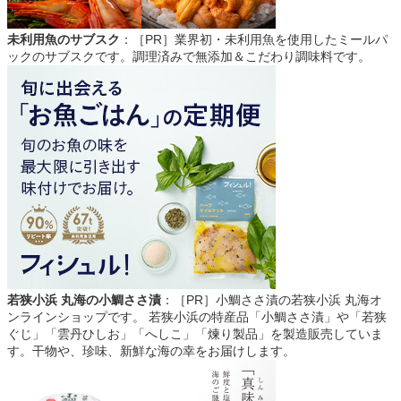
未利用魚のサブスク
：［PR］業界初・未利用魚を使用したミールパ
ックのサブスクです。調理済みで無添加＆こだわり調味料です。
若狭小浜 丸海の小鯛ささ漬
：［PR］小鯛ささ漬の若狭小浜 丸海オ
ンラインショップです。 若狭小浜の特産品「小鯛ささ漬」や「若狭
ぐじ」「雲丹ひしお」「へしこ」「煉り製品」を製造販売していま
す。干物や、珍味、新鮮な海の幸をお届けします。