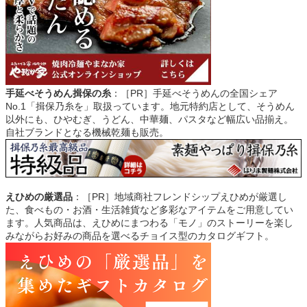
手延べそうめん揖保の糸
：［PR］手延べそうめんの全国シェア
No.1「揖保乃糸を」取扱っています。地元特約店として、そうめん
以外にも、ひやむぎ、うどん、中華麺、パスタなど幅広い品揃え。
自社ブランドとなる機械乾麺も販売。
えひめの厳選品
：［PR］地域商社フレンドシップえひめが厳選し
た、食べもの・お酒・生活雑貨など多彩なアイテムをご用意してい
ます。人気商品は、えひめにまつわる「モノ」のストーリーを楽し
みながらお好みの商品を選べるチョイス型のカタログギフト。