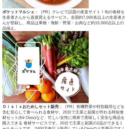
ポケットマルシェ
：［PR］テレビで話題の産直サイト！旬の食材を
生産者さんから直接買えるサービス。全国約7,000名以上の生産者さ
んが登録し、商品は果物・海鮮・野菜・お肉など約15,000点以上の
品揃え。
Ｏｉｓｉｘおためしセット販売
：［PR］有機野菜や特別栽培などを
含む安心して食べられる食材や、20分で主菜と副菜が作れる時短食
材セット(Kit Oisix)など、忙しい女性に簡単で美味しく安全な商品を
購入できる 食材サービスです。20分で主菜と副菜の2品ができるミ
ールキットです。2400万食以上販売しているOisixの人気商品です！