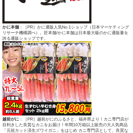
かに本舗
：［PR］かに通販人気No.1ショップ（日本マーケティング
リサーチ機構調べ）。匠本舗/かに本舗は日本最大級のかに通販量を
誇る通販ショップです。
越前がに
：［PR］越前がにのふるさと、福井県より！カニ専門店が
目利きした良質なカニをお届け！年間10万箱以上販売の大人気商品
「元祖カット済生ズワイガニ」をはじめ カニ専門店として、良質な