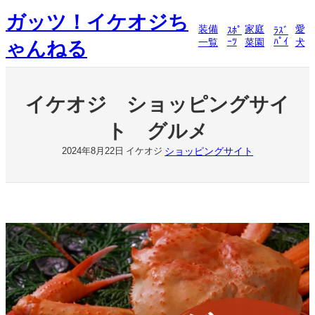
内
ガッツ！イケオジち
容
装備
家庭
愛
ｽﾎﾟ
ﾗｽﾞ
を
ｰﾂ
ﾊﾟｲ
一覧
菜園
犬
ゃんねる
ス
キ
ッ
プ
イケオジ ショッピングサイ
ト グルメ
ショッピングサイト
2024年8月22日
イケオジ