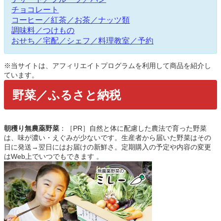
チョコレート
コーヒー／紅茶／お茶／ナッツ類
調味料／つけもの
おせち／宅配／シェフ／料理教室／予約
※当サイトは、アフィリエイトプログラムを利用して商品を紹介し
ています。
野菜／ふるさと納税
朝穫り無農薬野菜
：［PR］自然と体に配慮した農法で育った野菜
は、味が濃い・えぐみが少ないです。生産者から届いた野菜はその
日に発送→翌日にはお届けの新鮮さ。定期購入の予定や内容の変更
はWeb上でいつでもできます 。