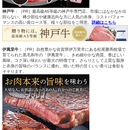
神戸牛
：［PR］最高級A5等級の神戸牛専門店。市場にはなかなか出
回らない、稀少部位や健康志向な方に人気の赤身、コストパフォー
マンスの高い肩ロース等、様々な部位をご用意。
詳細はこちら
伊萬里牛：
［PR］自然豊かな佐賀県伊万里市にある松尾勝馬牧場で
育てられた黒毛和牛の「伊萬里牛」。きめ細やかな肉質、香ばしい
風味、コク深い味わいが最大の特徴です。さらりとして上質な脂身
と赤身の旨味のバランスに優れ、焼いた時の甘くいい香りは食欲を
そそります。