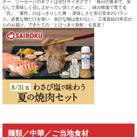
ナー、ソーセージのギフトはぜひサイボクで！「毎日の食卓で、安
心して美味しく召し上がってい頂くために。」緑の牧場で育てる
「氏」「素性」のはっきりした豚 ・美味しさと安心安全のバラン
ス。必要な物だけを使い、余計な物は使わない 。工場直結の本店か
らのお届け。できたての「とびっきり新鮮」を直送！
麺類／中華／ご当地食材