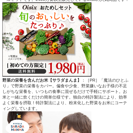
野菜の栄養を含んだお米【サラダまんま】
：［PR］「魔法のひとふ
り」で野菜の栄養をカバー。偏食や少食、野菜嫌いなお子様の不足
しがちな栄養を、いつもの食事に混ぜるだけで手軽にサポート。お
米と一緒に炊くだけの簡単仕様です。独自の特許製法により、効率
よく栄養を摂取！特許製法により、粉末化した野菜をお米にコーテ
ィングしています。