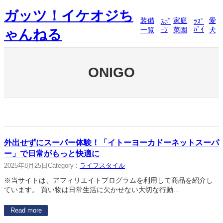
内
ガッツ！イケオジち
容
装備
家庭
愛
ｽﾎﾟ
ﾗｽﾞ
を
ｰﾂ
ﾊﾟｲ
一覧
菜園
犬
ゃんねる
ス
キ
ッ
プ
ONIGO
外出せずにスーパー体験！「イトーヨーカドーネットスーパ
ー」で日常がもっと快適に
2025年8月25日
Category :
ライフスタイル
※当サイトは、アフィリエイトプログラムを利用して商品を紹介し
ています。 買い物は日常生活に欠かせない大切な行動…
Read more