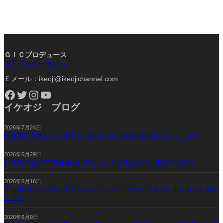
ＧＩＣプロデュース
プライバシーポリシー
Ｅメール：ikeoji@ikeojichannel.com
Facebook
Twitter
Instagram
YouTube
イケオジ ブログ
2026年7月24日
昭和脳は卒業しろ！部下はお前のバカさ加減を腹抱えて笑ってるぞ
2026年6月29日
AI時代の生き方 終身雇用は終わった！会社だけに人生を預けるな
2026年6月16日
学生時代の自慢ばかりする大人になっていないか？過去に生きる人と進化
する人
2026年6月9日