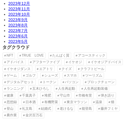
2023年12月
2023年11月
2023年10月
2023年9月
2023年8月
2023年7月
2023年6月
2023年5月
タグクラウド
NFT
TRUE LOVE
たんぱく質
アコースティック
アドバイス
アフターファイブ
イケオジ
イケオジアドバイス
イケオジダンス
エアトリ
クイズ
クラフトビール
ゲーム
ゴルフ
シューズ
スマホ
ツーリズム
デジタルアセット
トークン
パソコン
ブロックチェーン
ランニング
五木ひろし
人生再起動
人生再起動装備
健康
千葉真子
堆肥
守山市
市橋有里
弾き語り
思想録
日本酒
有機野菜
東京マラソン
温泉
畑
登山
礼文島
結婚式
老けるな
能登島
藤井フミヤ
農作業
金沢百万石