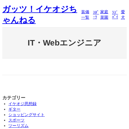
内
ガッツ！イケオジち
容
装備
家庭
愛
ｽﾎﾟ
ﾗｽﾞ
を
ｰﾂ
ﾊﾟｲ
一覧
菜園
犬
ゃんねる
ス
キ
ッ
プ
IT・Webエンジニア
カテゴリー
イケオジ思想録
ギター
ショッピングサイト
スポーツ
ツーリズム