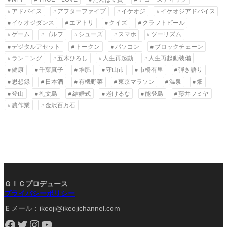
アドバイス
アフターファイブ
イケオジ
イケオジアドバイス
イケオジダンス
エアトリ
クイズ
クラフトビール
ゲーム
ゴルフ
シューズ
スマホ
ツーリズム
デジタルアセット
トークン
パソコン
ブロックチェーン
ランニング
五木ひろし
人生再起動
人生再起動装備
健康
千葉真子
堆肥
守山市
市橋有里
弾き語り
思想録
日本酒
有機野菜
東京マラソン
温泉
畑
登山
礼文島
結婚式
老けるな
能登島
藤井フミヤ
農作業
金沢百万石
ＧＩＣプロデュース
プライバシーポリシー
Ｅメール：ikeoji@ikeojichannel.com
Facebook
Twitter
Instagram
YouTube