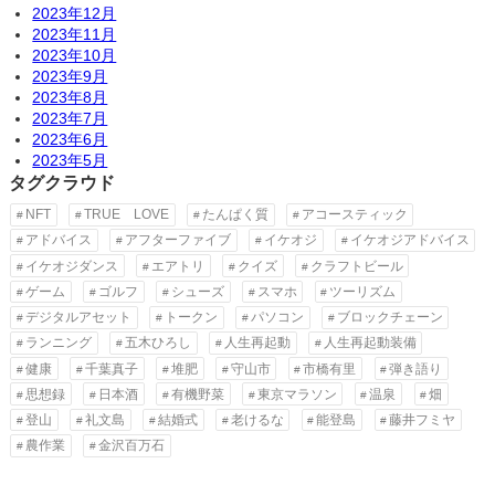
2023年12月
2023年11月
2023年10月
2023年9月
2023年8月
2023年7月
2023年6月
2023年5月
タグクラウド
NFT
TRUE LOVE
たんぱく質
アコースティック
アドバイス
アフターファイブ
イケオジ
イケオジアドバイス
イケオジダンス
エアトリ
クイズ
クラフトビール
ゲーム
ゴルフ
シューズ
スマホ
ツーリズム
デジタルアセット
トークン
パソコン
ブロックチェーン
ランニング
五木ひろし
人生再起動
人生再起動装備
健康
千葉真子
堆肥
守山市
市橋有里
弾き語り
思想録
日本酒
有機野菜
東京マラソン
温泉
畑
登山
礼文島
結婚式
老けるな
能登島
藤井フミヤ
農作業
金沢百万石