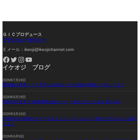
ＧＩＣプロデュース
プライバシーポリシー
Ｅメール：ikeoji@ikeojichannel.com
Facebook
Twitter
Instagram
YouTube
イケオジ ブログ
2026年7月24日
昭和脳は卒業しろ！部下はお前のバカさ加減を腹抱えて笑ってるぞ
2026年6月29日
AI時代の生き方 終身雇用は終わった！会社だけに人生を預けるな
2026年6月16日
学生時代の自慢ばかりする大人になっていないか？過去に生きる人と進化
する人
2026年6月9日