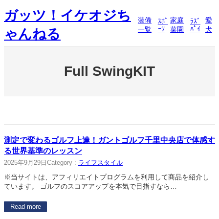
内
ガッツ！イケオジち
容
装備
家庭
愛
ｽﾎﾟ
ﾗｽﾞ
を
ｰﾂ
ﾊﾟｲ
一覧
菜園
犬
ゃんねる
ス
キ
ッ
プ
Full SwingKIT
測定で変わるゴルフ上達！ガントゴルフ千里中央店で体感す
る世界基準のレッスン
2025年9月29日
Category :
ライフスタイル
※当サイトは、アフィリエイトプログラムを利用して商品を紹介し
ています。 ゴルフのスコアアップを本気で目指すなら…
Read more