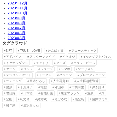
2023年12月
2023年11月
2023年10月
2023年9月
2023年8月
2023年7月
2023年6月
2023年5月
タグクラウド
NFT
TRUE LOVE
たんぱく質
アコースティック
アドバイス
アフターファイブ
イケオジ
イケオジアドバイス
イケオジダンス
エアトリ
クイズ
クラフトビール
ゲーム
ゴルフ
シューズ
スマホ
ツーリズム
デジタルアセット
トークン
パソコン
ブロックチェーン
ランニング
五木ひろし
人生再起動
人生再起動装備
健康
千葉真子
堆肥
守山市
市橋有里
弾き語り
思想録
日本酒
有機野菜
東京マラソン
温泉
畑
登山
礼文島
結婚式
老けるな
能登島
藤井フミヤ
農作業
金沢百万石