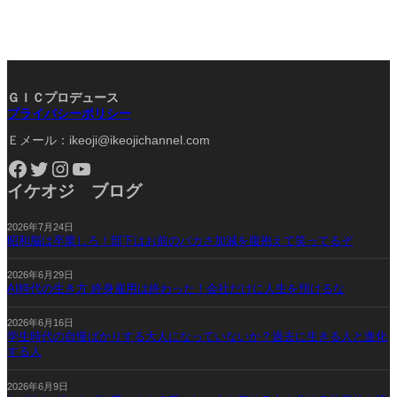
ＧＩＣプロデュース
プライバシーポリシー
Ｅメール：ikeoji@ikeojichannel.com
Facebook
Twitter
Instagram
YouTube
イケオジ ブログ
2026年7月24日
昭和脳は卒業しろ！部下はお前のバカさ加減を腹抱えて笑ってるぞ
2026年6月29日
AI時代の生き方 終身雇用は終わった！会社だけに人生を預けるな
2026年6月16日
学生時代の自慢ばかりする大人になっていないか？過去に生きる人と進化
する人
2026年6月9日