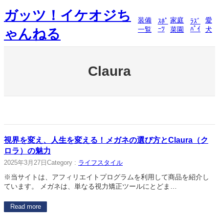
内
ガッツ！イケオジち
容
装備
家庭
愛
ｽﾎﾟ
ﾗｽﾞ
を
ｰﾂ
ﾊﾟｲ
一覧
菜園
犬
ゃんねる
ス
キ
ッ
プ
Claura
視界を変え、人生を変える！メガネの選び方とClaura（ク
ロラ）の魅力
2025年3月27日
Category :
ライフスタイル
※当サイトは、アフィリエイトプログラムを利用して商品を紹介し
ています。 メガネは、単なる視力矯正ツールにとどま…
Read more