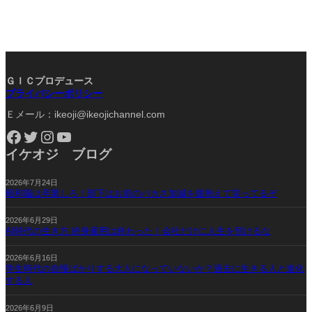
ＧＩＣプロデュース
プライバシーポリシー
Ｅメール：ikeoji@ikeojichannel.com
Facebook
Twitter
Instagram
YouTube
イケオジ ブログ
2026年7月24日
昭和脳は卒業しろ！部下はお前のバカさ加減を腹抱えて笑ってるぞ
2026年6月29日
AI時代の生き方 終身雇用は終わった！会社だけに人生を預けるな
2026年6月16日
学生時代の自慢ばかりする大人になっていないか？過去に生きる人と進化
する人
2026年6月9日