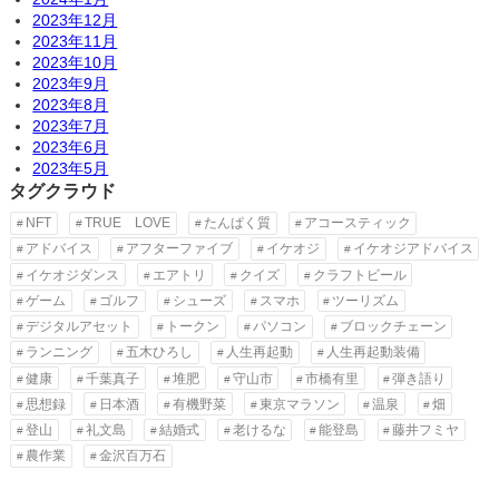
2023年12月
2023年11月
2023年10月
2023年9月
2023年8月
2023年7月
2023年6月
2023年5月
タグクラウド
NFT
TRUE LOVE
たんぱく質
アコースティック
アドバイス
アフターファイブ
イケオジ
イケオジアドバイス
イケオジダンス
エアトリ
クイズ
クラフトビール
ゲーム
ゴルフ
シューズ
スマホ
ツーリズム
デジタルアセット
トークン
パソコン
ブロックチェーン
ランニング
五木ひろし
人生再起動
人生再起動装備
健康
千葉真子
堆肥
守山市
市橋有里
弾き語り
思想録
日本酒
有機野菜
東京マラソン
温泉
畑
登山
礼文島
結婚式
老けるな
能登島
藤井フミヤ
農作業
金沢百万石