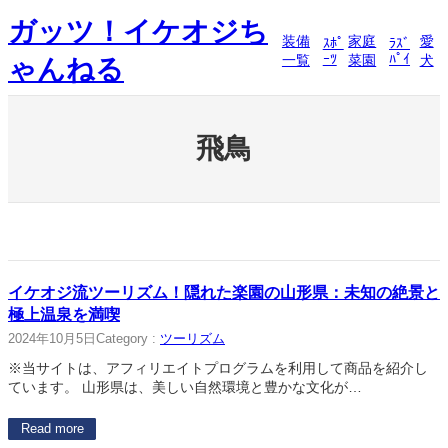
内
ガッツ！イケオジち
容
装備
家庭
愛
ｽﾎﾟ
ﾗｽﾞ
を
ｰﾂ
ﾊﾟｲ
一覧
菜園
犬
ゃんねる
ス
キ
ッ
プ
飛鳥
イケオジ流ツーリズム！隠れた楽園の山形県：未知の絶景と
極上温泉を満喫
2024年10月5日
Category :
ツーリズム
※当サイトは、アフィリエイトプログラムを利用して商品を紹介し
ています。 山形県は、美しい自然環境と豊かな文化が…
Read more