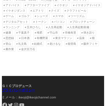
アドバイス
アフターファイブ
イケオジ
イケオジアドバイス
イケオジダンス
エアトリ
クイズ
クラフトビール
ゲーム
ゴルフ
シューズ
スマホ
ツーリズム
デジタルアセット
トークン
パソコン
ブロックチェーン
ランニング
五木ひろし
人生再起動
人生再起動装備
健康
千葉真子
堆肥
守山市
市橋有里
弾き語り
思想録
日本酒
有機野菜
東京マラソン
温泉
畑
登山
礼文島
結婚式
老けるな
能登島
藤井フミヤ
農作業
金沢百万石
ＧＩＣプロデュース
プライバシーポリシー
Ｅメール：ikeoji@ikeojichannel.com
Facebook
Twitter
Instagram
YouTube