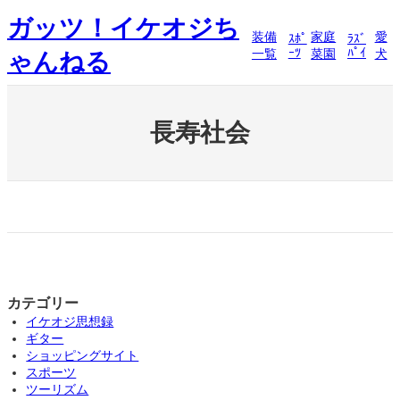
内
ガッツ！イケオジち
容
装備
家庭
愛
ｽﾎﾟ
ﾗｽﾞ
を
ｰﾂ
ﾊﾟｲ
一覧
菜園
犬
ゃんねる
ス
キ
ッ
プ
長寿社会
カテゴリー
イケオジ思想録
ギター
ショッピングサイト
スポーツ
ツーリズム