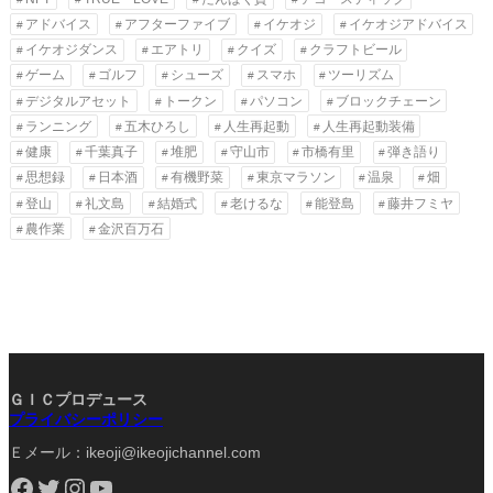
アドバイス
アフターファイブ
イケオジ
イケオジアドバイス
イケオジダンス
エアトリ
クイズ
クラフトビール
ゲーム
ゴルフ
シューズ
スマホ
ツーリズム
デジタルアセット
トークン
パソコン
ブロックチェーン
ランニング
五木ひろし
人生再起動
人生再起動装備
健康
千葉真子
堆肥
守山市
市橋有里
弾き語り
思想録
日本酒
有機野菜
東京マラソン
温泉
畑
登山
礼文島
結婚式
老けるな
能登島
藤井フミヤ
農作業
金沢百万石
ＧＩＣプロデュース
プライバシーポリシー
Ｅメール：ikeoji@ikeojichannel.com
Facebook
Twitter
Instagram
YouTube