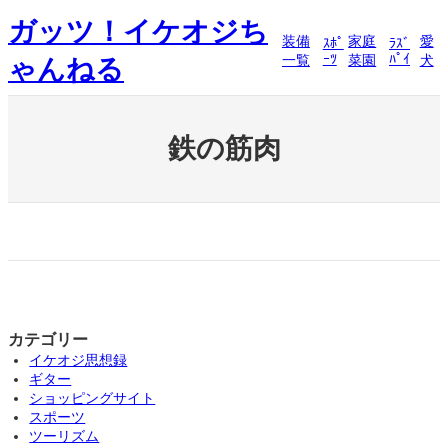
内
ガッツ！イケオジち
容
装備
家庭
愛
ｽﾎﾟ
ﾗｽﾞ
を
ｰﾂ
ﾊﾟｲ
一覧
菜園
犬
ゃんねる
ス
キ
ッ
プ
鉄の筋肉
カテゴリー
イケオジ思想録
ギター
ショッピングサイト
スポーツ
ツーリズム