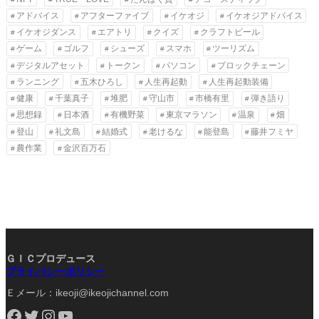
アドバイス
アフターファイブ
イケオジ
イケオジアドバイス
イケオジダンス
エアトリ
クイズ
クラフトビール
ゲーム
ゴルフ
シューズ
スマホ
ツーリズム
デジタルアセット
トークン
パソコン
ブロックチェーン
ランニング
五木ひろし
人生再起動
人生再起動装備
健康
千葉真子
堆肥
守山市
市橋有里
弾き語り
思想録
日本酒
有機野菜
東京マラソン
温泉
畑
登山
礼文島
結婚式
老けるな
能登島
藤井フミヤ
農作業
金沢百万石
ＧＩＣプロデュース
プライバシーポリシー
Ｅメール：ikeoji@ikeojichannel.com
Facebook
Twitter
Instagram
YouTube