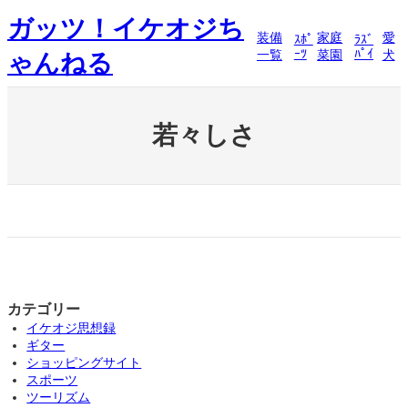
内
ガッツ！イケオジち
容
装備
家庭
愛
ｽﾎﾟ
ﾗｽﾞ
を
ｰﾂ
ﾊﾟｲ
一覧
菜園
犬
ゃんねる
ス
キ
ッ
プ
若々しさ
カテゴリー
イケオジ思想録
ギター
ショッピングサイト
スポーツ
ツーリズム