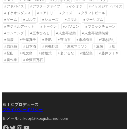
アドバイス
アフターファイブ
イケオジ
イケオジアドバイス
イケオジダンス
エアトリ
クイズ
クラフトビール
ゲーム
ゴルフ
シューズ
スマホ
ツーリズム
デジタルアセット
トークン
パソコン
ブロックチェーン
ランニング
五木ひろし
人生再起動
人生再起動装備
健康
千葉真子
堆肥
守山市
市橋有里
弾き語り
思想録
日本酒
有機野菜
東京マラソン
温泉
畑
登山
礼文島
結婚式
老けるな
能登島
藤井フミヤ
農作業
金沢百万石
ＧＩＣプロデュース
プライバシーポリシー
Ｅメール：ikeoji@ikeojichannel.com
Facebook
Twitter
Instagram
YouTube