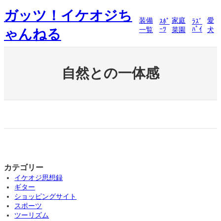
内
ガッツ！イケオジち
容
装備
家庭
愛
ｽﾎﾟ
ﾗｽﾞ
を
ｰﾂ
ﾊﾟｲ
一覧
菜園
犬
ゃんねる
ス
キ
ッ
プ
自然との一体感
カテゴリー
イケオジ思想録
ギター
ショッピングサイト
スポーツ
ツーリズム