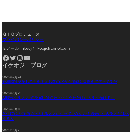
ＧＩＣプロデュース
プライバシーポリシー
Ｅメール：ikeoji@ikeojichannel.com
Facebook
Twitter
Instagram
YouTube
イケオジ ブログ
2026年7月24日
昭和脳は卒業しろ！部下はお前のバカさ加減を腹抱えて笑ってるぞ
2026年6月29日
AI時代の生き方 終身雇用は終わった！会社だけに人生を預けるな
2026年6月16日
学生時代の自慢ばかりする大人になっていないか？過去に生きる人と進化
する人
2026年6月9日