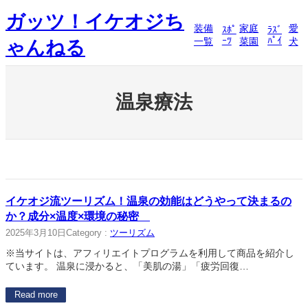
内
ガッツ！イケオジち
容
装備
家庭
愛
ｽﾎﾟ
ﾗｽﾞ
を
ｰﾂ
ﾊﾟｲ
一覧
菜園
犬
ゃんねる
ス
キ
ッ
プ
温泉療法
イケオジ流ツーリズム！温泉の効能はどうやって決まるの
か？成分×温度×環境の秘密
2025年3月10日
Category :
ツーリズム
※当サイトは、アフィリエイトプログラムを利用して商品を紹介し
ています。 温泉に浸かると、「美肌の湯」「疲労回復…
Read more