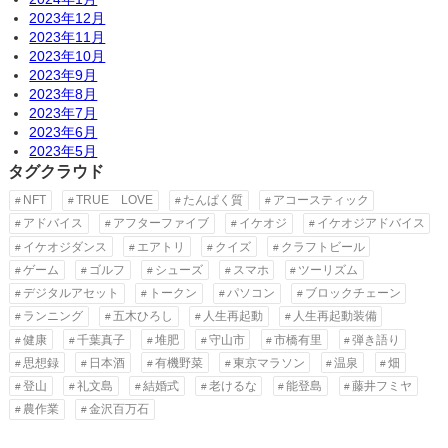
2023年12月
2023年11月
2023年10月
2023年9月
2023年8月
2023年7月
2023年6月
2023年5月
タグクラウド
NFT
TRUE LOVE
たんぱく質
アコースティック
アドバイス
アフターファイブ
イケオジ
イケオジアドバイス
イケオジダンス
エアトリ
クイズ
クラフトビール
ゲーム
ゴルフ
シューズ
スマホ
ツーリズム
デジタルアセット
トークン
パソコン
ブロックチェーン
ランニング
五木ひろし
人生再起動
人生再起動装備
健康
千葉真子
堆肥
守山市
市橋有里
弾き語り
思想録
日本酒
有機野菜
東京マラソン
温泉
畑
登山
礼文島
結婚式
老けるな
能登島
藤井フミヤ
農作業
金沢百万石