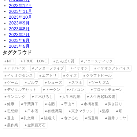
2023年12月
2023年11月
2023年10月
2023年9月
2023年8月
2023年7月
2023年6月
2023年5月
タグクラウド
NFT
TRUE LOVE
たんぱく質
アコースティック
アドバイス
アフターファイブ
イケオジ
イケオジアドバイス
イケオジダンス
エアトリ
クイズ
クラフトビール
ゲーム
ゴルフ
シューズ
スマホ
ツーリズム
デジタルアセット
トークン
パソコン
ブロックチェーン
ランニング
五木ひろし
人生再起動
人生再起動装備
健康
千葉真子
堆肥
守山市
市橋有里
弾き語り
思想録
日本酒
有機野菜
東京マラソン
温泉
畑
登山
礼文島
結婚式
老けるな
能登島
藤井フミヤ
農作業
金沢百万石