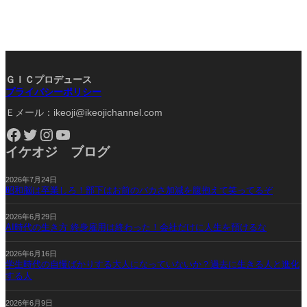
ＧＩＣプロデュース
プライバシーポリシー
Ｅメール：ikeoji@ikeojichannel.com
Facebook
Twitter
Instagram
YouTube
イケオジ ブログ
2026年7月24日
昭和脳は卒業しろ！部下はお前のバカさ加減を腹抱えて笑ってるぞ
2026年6月29日
AI時代の生き方 終身雇用は終わった！会社だけに人生を預けるな
2026年6月16日
学生時代の自慢ばかりする大人になっていないか？過去に生きる人と進化
する人
2026年6月9日