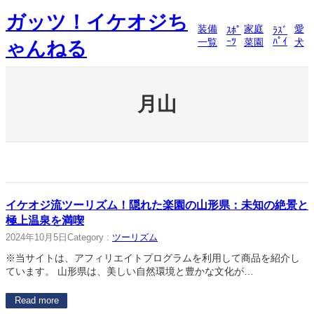
内
ガッツ！イケオジち
容
装備
家庭
愛
ｽﾎﾟ
ﾗｽﾞ
を
ｰﾂ
ﾊﾟｲ
一覧
菜園
犬
ゃんねる
ス
キ
ッ
プ
月山
イケオジ流ツーリズム！隠れた楽園の山形県：未知の絶景と
極上温泉を満喫
2024年10月5日
Category :
ツーリズム
※当サイトは、アフィリエイトプログラムを利用して商品を紹介し
ています。 山形県は、美しい自然環境と豊かな文化が…
Read more