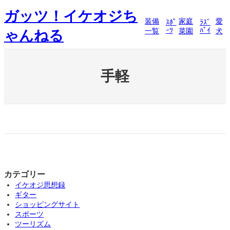
内
ガッツ！イケオジち
容
装備
家庭
愛
ｽﾎﾟ
ﾗｽﾞ
を
ｰﾂ
ﾊﾟｲ
一覧
菜園
犬
ゃんねる
ス
キ
ッ
プ
手軽
カテゴリー
イケオジ思想録
ギター
ショッピングサイト
スポーツ
ツーリズム