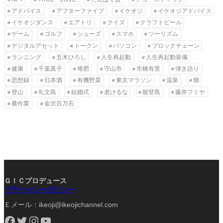
アドバイス
アフターファイブ
イケオジ
イケオジアドバイス
イケオジダンス
エアトリ
クイズ
クラフトビール
ゲーム
ゴルフ
シューズ
スマホ
ツーリズム
デジタルアセット
トークン
パソコン
ブロックチェーン
ランニング
五木ひろし
人生再起動
人生再起動装備
健康
千葉真子
堆肥
守山市
市橋有里
弾き語り
思想録
日本酒
有機野菜
東京マラソン
温泉
畑
登山
礼文島
結婚式
老けるな
能登島
藤井フミヤ
農作業
金沢百万石
ＧＩＣプロデュース
プライバシーポリシー
Ｅメール：ikeoji@ikeojichannel.com
Facebook
Twitter
Instagram
YouTube