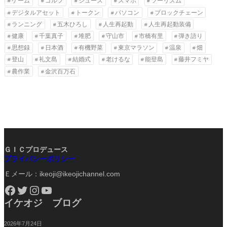
ゲーム
ゴルフ
シューズ
スマホ
ツーリズム
デジタルアセット
トークン
パソコン
ブロックチェーン
ランニング
五木ひろし
人生再起動
人生再起動装備
健康
千葉真子
堆肥
守山市
市橋有里
弾き語り
思想録
日本酒
有機野菜
東京マラソン
温泉
畑
登山
礼文島
結婚式
老けるな
能登島
藤井フミヤ
農作業
金沢百万石
ＧＩＣプロデュース
プライバシーポリシー
Ｅメール：ikeoji@ikeojichannel.com
Facebook
Twitter
Instagram
YouTube
イケオジ ブログ
2026年7月24日