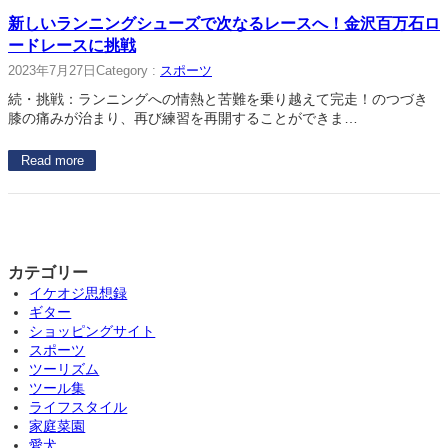
新しいランニングシューズで次なるレースへ！金沢百万石ロ
ードレースに挑戦
2023年7月27日
Category :
スポーツ
続・挑戦：ランニングへの情熱と苦難を乗り越えて完走！のつづき
膝の痛みが治まり、再び練習を再開することができま…
Read more
カテゴリー
イケオジ思想録
ギター
ショッピングサイト
スポーツ
ツーリズム
ツール集
ライフスタイル
家庭菜園
愛犬