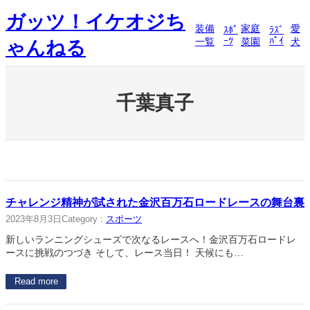
内
ガッツ！イケオジち
容
装備
家庭
愛
ｽﾎﾟ
ﾗｽﾞ
を
ｰﾂ
ﾊﾟｲ
一覧
菜園
犬
ゃんねる
ス
キ
ッ
プ
千葉真子
チャレンジ精神が試された金沢百万石ロードレースの舞台裏
2023年8月3日
Category :
スポーツ
新しいランニングシューズで次なるレースへ！金沢百万石ロードレ
ースに挑戦のつづき そして、レース当日！ 天候にも…
Read more