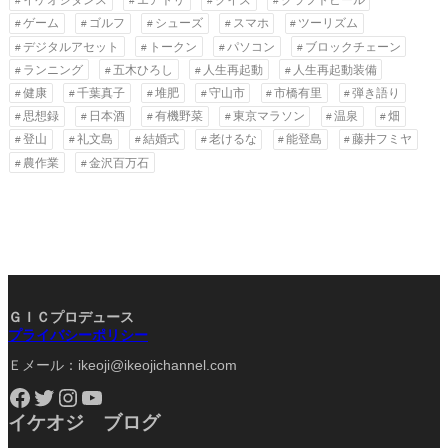
イケオジダンス
エアトリ
クイズ
クラフトビール
ゲーム
ゴルフ
シューズ
スマホ
ツーリズム
デジタルアセット
トークン
パソコン
ブロックチェーン
ランニング
五木ひろし
人生再起動
人生再起動装備
健康
千葉真子
堆肥
守山市
市橋有里
弾き語り
思想録
日本酒
有機野菜
東京マラソン
温泉
畑
登山
礼文島
結婚式
老けるな
能登島
藤井フミヤ
農作業
金沢百万石
ＧＩＣプロデュース
プライバシーポリシー
Ｅメール：ikeoji@ikeojichannel.com
Facebook
Twitter
Instagram
YouTube
イケオジ ブログ