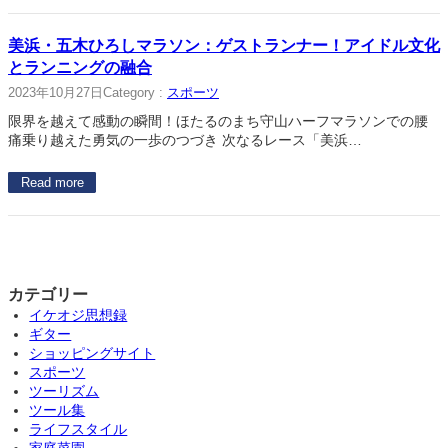
美浜・五木ひろしマラソン：ゲストランナー！アイドル文化
とランニングの融合
2023年10月27日
Category :
スポーツ
限界を越えて感動の瞬間！ほたるのまち守山ハーフマラソンでの腰
痛乗り越えた勇気の一歩のつづき 次なるレース「美浜…
Read more
カテゴリー
イケオジ思想録
ギター
ショッピングサイト
スポーツ
ツーリズム
ツール集
ライフスタイル
家庭菜園