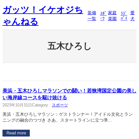
内
ガッツ！イケオジち
容
装備
家庭
愛
ｽﾎﾟ
ﾗｽﾞ
を
ｰﾂ
ﾊﾟｲ
一覧
菜園
犬
ゃんねる
ス
キ
ッ
プ
五木ひろし
美浜・五木ひろしマラソンでの闘い！若狭湾国定公園の美し
い海岸線コースを駆け抜ける
2023年10月31日
Category :
スポーツ
美浜・五木ひろしマラソン：ゲストランナー！アイドル文化とラン
ニングの融合のつづき さあ、スタートラインに立つ準…
Read more