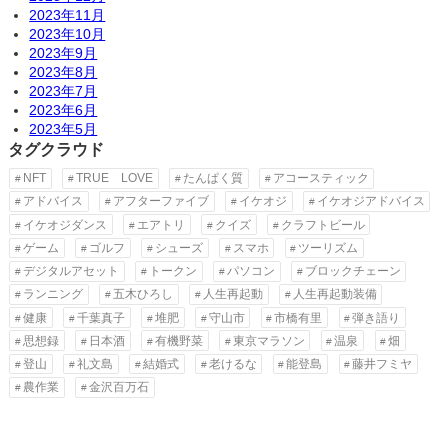
2023年11月
2023年10月
2023年9月
2023年8月
2023年7月
2023年6月
2023年5月
タグクラウド
NFT
TRUE LOVE
たんぱく質
アコースティック
アドバイス
アフターファイブ
イケオジ
イケオジアドバイス
イケオジダンス
エアトリ
クイズ
クラフトビール
ゲーム
ゴルフ
シューズ
スマホ
ツーリズム
デジタルアセット
トークン
パソコン
ブロックチェーン
ランニング
五木ひろし
人生再起動
人生再起動装備
健康
千葉真子
堆肥
守山市
市橋有里
弾き語り
思想録
日本酒
有機野菜
東京マラソン
温泉
畑
登山
礼文島
結婚式
老けるな
能登島
藤井フミヤ
農作業
金沢百万石