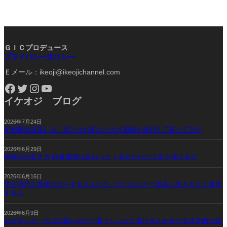
ＧＩＣプロデュース
プライバシーポリシー
Ｅメール：ikeoji@ikeojichannel.com
Facebook
Twitter
Instagram
YouTube
イケオジ ブログ
2026年7月24日
昭和脳は卒業しろ！部下はお前のバカさ加減を腹抱えて笑ってるぞ
2026年6月29日
AI時代の生き方 終身雇用は終わった！会社だけに人生を預けるな
2026年6月16日
学生時代の自慢ばかりする大人になっていないか？過去に生きる人と進化
する人
2026年6月9日
なぜキング・カズは若いのか？若々しい人と老ける人を分ける決定的な違