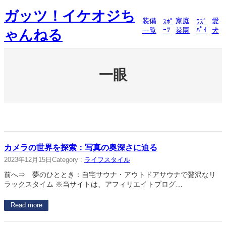
内
ガッツ！イケオジち
容
装備
家庭
愛
ｽﾎﾟ
ﾗｽﾞ
を
ｰﾂ
ﾊﾟｲ
一覧
菜園
犬
ゃんねる
ス
キ
ッ
プ
一眼
カメラの世界を探索：写真の奥深さに迫る
2023年12月15日
Category :
ライフスタイル
前へ⇒ 夢のひととき：自宅サウナ・アウトドアサウナで贅沢なリ
ラックスタイム ※当サイトは、アフィリエイトプログ…
Read more