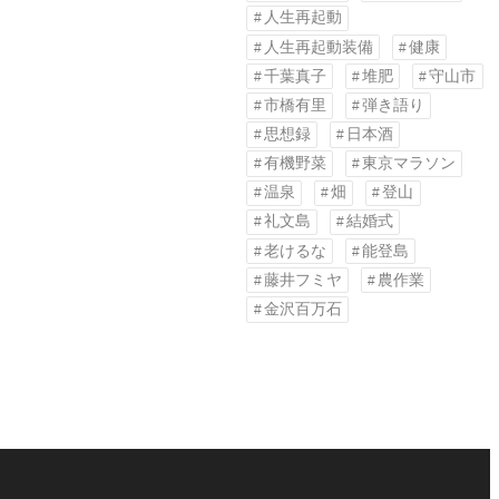
人生再起動
人生再起動装備
健康
千葉真子
堆肥
守山市
市橋有里
弾き語り
思想録
日本酒
有機野菜
東京マラソン
温泉
畑
登山
礼文島
結婚式
老けるな
能登島
藤井フミヤ
農作業
金沢百万石