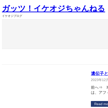
内
ガッツ！イケオジちゃんねる
容
を
イケオジブログ
ス
キ
ッ
プ
遺伝子
2023年12
前へ⇒ 
は、アフ
Read mo