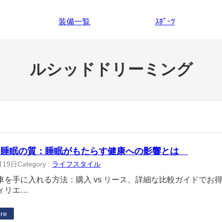
装備一覧
ｽﾎﾟｰﾂ
ルシッドドリーミング
と睡眠の質：睡眠がもたらす健康への影響とは
月19日
Category :
ライフスタイル
車を手に入れる方法：購入 vs リース、詳細な比較ガイドでお
ィリエ…
re