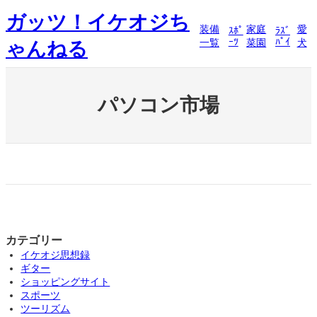
内
ガッツ！イケオジち
容
装備
家庭
愛
ｽﾎﾟ
ﾗｽﾞ
を
ｰﾂ
ﾊﾟｲ
一覧
菜園
犬
ゃんねる
ス
キ
ッ
プ
パソコン市場
カテゴリー
イケオジ思想録
ギター
ショッピングサイト
スポーツ
ツーリズム