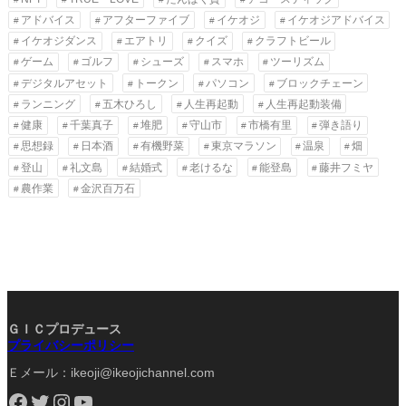
アドバイス
アフターファイブ
イケオジ
イケオジアドバイス
イケオジダンス
エアトリ
クイズ
クラフトビール
ゲーム
ゴルフ
シューズ
スマホ
ツーリズム
デジタルアセット
トークン
パソコン
ブロックチェーン
ランニング
五木ひろし
人生再起動
人生再起動装備
健康
千葉真子
堆肥
守山市
市橋有里
弾き語り
思想録
日本酒
有機野菜
東京マラソン
温泉
畑
登山
礼文島
結婚式
老けるな
能登島
藤井フミヤ
農作業
金沢百万石
ＧＩＣプロデュース
プライバシーポリシー
Ｅメール：ikeoji@ikeojichannel.com
Facebook
Twitter
Instagram
YouTube