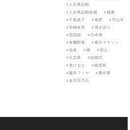
人生再起動
人生再起動装備
健康
千葉真子
堆肥
守山市
市橋有里
弾き語り
思想録
日本酒
有機野菜
東京マラソン
温泉
畑
登山
礼文島
結婚式
老けるな
能登島
藤井フミヤ
農作業
金沢百万石