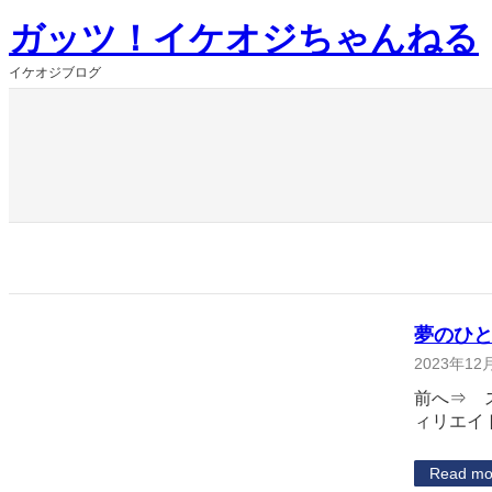
内
ガッツ！イケオジちゃんねる
容
を
イケオジブログ
ス
キ
ッ
プ
夢のひ
2023年12
前へ⇒ 
ィリエイ
Read mo