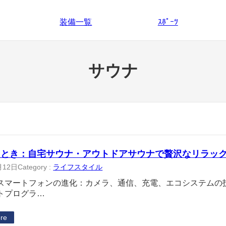
装備一覧
ｽﾎﾟｰﾂ
サウナ
ととき：自宅サウナ・アウトドアサウナで贅沢なリラッ
月12日
Category :
ライフスタイル
スマートフォンの進化：カメラ、通信、充電、エコシステムの
トプログラ…
re