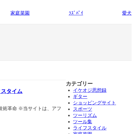
家庭菜園
愛犬
ﾗｽﾞﾊﾟｲ
カテゴリー
イケオジ思想録
クスタイム
ギター
ショッピングサイト
技術革命 ※当サイトは、アフ
スポーツ
ツーリズム
ツール集
ライフスタイル