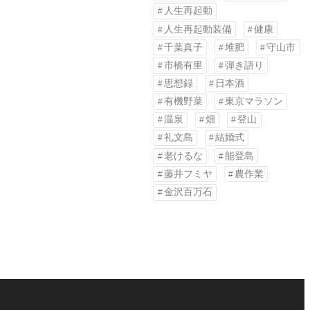
人生再起動
人生再起動装備
健康
千葉真子
堆肥
守山市
市橋有里
弾き語り
思想録
日本酒
有機野菜
東京マラソン
温泉
畑
登山
礼文島
結婚式
老けるな
能登島
藤井フミヤ
農作業
金沢百万石