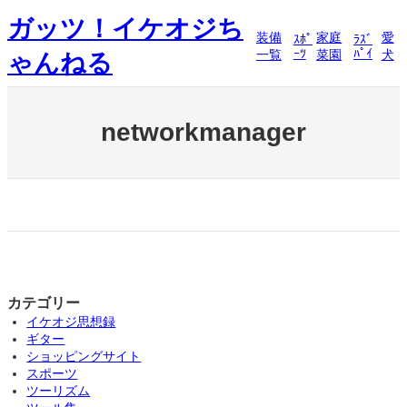
内
ガッツ！イケオジち
容
装備
家庭
愛
ｽﾎﾟ
ﾗｽﾞ
を
ｰﾂ
ﾊﾟｲ
一覧
菜園
犬
ゃんねる
ス
キ
ッ
プ
networkmanager
カテゴリー
イケオジ思想録
ギター
ショッピングサイト
スポーツ
ツーリズム