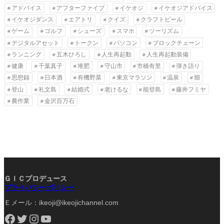
アドバイス
アフターファイブ
イケオジ
イケオジアドバイス
イケオジダンス
エアトリ
クイズ
クラフトビール
ゲーム
ゴルフ
シューズ
スマホ
ツーリズム
デジタルアセット
トークン
パソコン
ブロックチェーン
ランニング
五木ひろし
人生再起動
人生再起動装備
健康
千葉真子
堆肥
守山市
市橋有里
弾き語り
思想録
日本酒
有機野菜
東京マラソン
温泉
畑
登山
礼文島
結婚式
老けるな
能登島
藤井フミヤ
農作業
金沢百万石
ＧＩＣプロデュース
プライバシーポリシー
Ｅメール：ikeoji@ikeojichannel.com
Facebook
Twitter
Instagram
YouTube