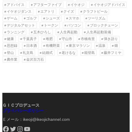
アドバイス
アフターファイブ
イケオジ
イケオジアドバイス
イケオジダンス
エアトリ
クイズ
クラフトビール
ゲーム
ゴルフ
シューズ
スマホ
ツーリズム
デジタルアセット
トークン
パソコン
ブロックチェーン
ランニング
五木ひろし
人生再起動
人生再起動装備
健康
千葉真子
堆肥
守山市
市橋有里
弾き語り
思想録
日本酒
有機野菜
東京マラソン
温泉
畑
登山
礼文島
結婚式
老けるな
能登島
藤井フミヤ
農作業
金沢百万石
ＧＩＣプロデュース
プライバシーポリシー
Ｅメール：ikeoji@ikeojichannel.com
Facebook
Twitter
Instagram
YouTube