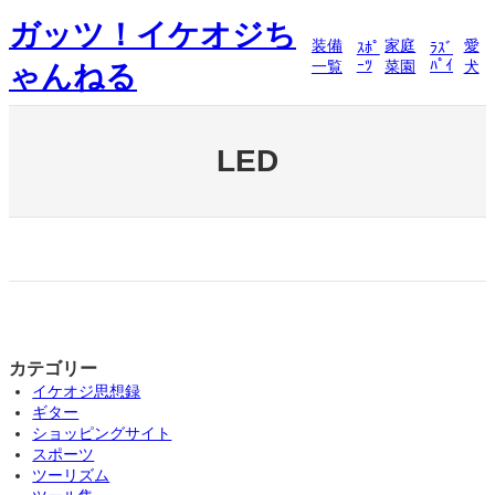
内
ガッツ！イケオジち
容
装備
家庭
愛
ｽﾎﾟ
ﾗｽﾞ
を
ｰﾂ
ﾊﾟｲ
一覧
菜園
犬
ゃんねる
ス
キ
ッ
プ
LED
カテゴリー
イケオジ思想録
ギター
ショッピングサイト
スポーツ
ツーリズム