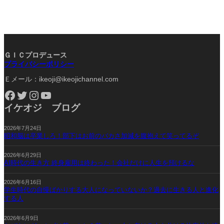
ＧＩＣプロデュース
プライバシーポリシー
Ｅメール：ikeoji@ikeojichannel.com
Facebook
Twitter
Instagram
YouTube
イケオジ ブログ
2026年7月24日
昭和脳は卒業しろ！部下はお前のバカさ加減を腹抱えて笑ってるぞ
2026年6月29日
AI時代の生き方 終身雇用は終わった！会社だけに人生を預けるな
2026年6月16日
学生時代の自慢ばかりする大人になっていないか？過去に生きる人と進化
する人
2026年6月9日