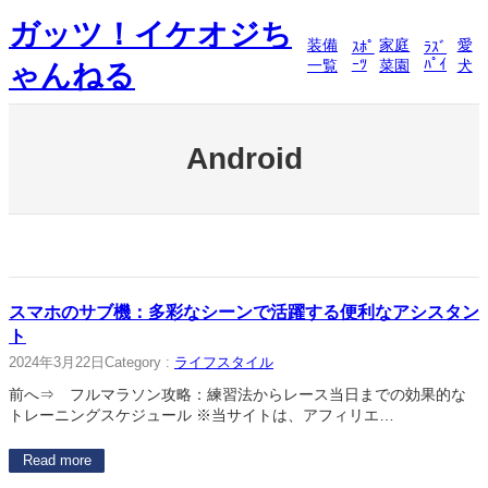
内
ガッツ！イケオジち
容
装備
家庭
愛
ｽﾎﾟ
ﾗｽﾞ
を
ｰﾂ
ﾊﾟｲ
一覧
菜園
犬
ゃんねる
ス
キ
ッ
プ
Android
スマホのサブ機：多彩なシーンで活躍する便利なアシスタン
ト
2024年3月22日
Category :
ライフスタイル
前へ⇒ フルマラソン攻略：練習法からレース当日までの効果的な
トレーニングスケジュール ※当サイトは、アフィリエ…
Read more