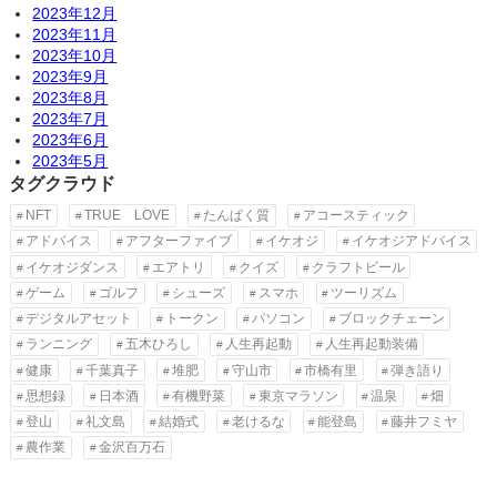
2023年12月
2023年11月
2023年10月
2023年9月
2023年8月
2023年7月
2023年6月
2023年5月
タグクラウド
NFT
TRUE LOVE
たんぱく質
アコースティック
アドバイス
アフターファイブ
イケオジ
イケオジアドバイス
イケオジダンス
エアトリ
クイズ
クラフトビール
ゲーム
ゴルフ
シューズ
スマホ
ツーリズム
デジタルアセット
トークン
パソコン
ブロックチェーン
ランニング
五木ひろし
人生再起動
人生再起動装備
健康
千葉真子
堆肥
守山市
市橋有里
弾き語り
思想録
日本酒
有機野菜
東京マラソン
温泉
畑
登山
礼文島
結婚式
老けるな
能登島
藤井フミヤ
農作業
金沢百万石