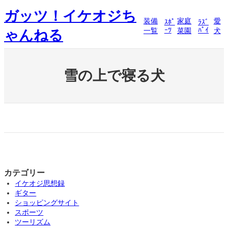
内
ガッツ！イケオジち
容
装備
家庭
愛
ｽﾎﾟ
ﾗｽﾞ
を
ｰﾂ
ﾊﾟｲ
一覧
菜園
犬
ゃんねる
ス
キ
ッ
プ
雪の上で寝る犬
カテゴリー
イケオジ思想録
ギター
ショッピングサイト
スポーツ
ツーリズム