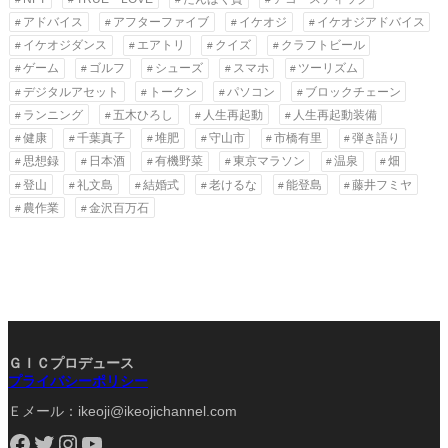
アドバイス
アフターファイブ
イケオジ
イケオジアドバイス
イケオジダンス
エアトリ
クイズ
クラフトビール
ゲーム
ゴルフ
シューズ
スマホ
ツーリズム
デジタルアセット
トークン
パソコン
ブロックチェーン
ランニング
五木ひろし
人生再起動
人生再起動装備
健康
千葉真子
堆肥
守山市
市橋有里
弾き語り
思想録
日本酒
有機野菜
東京マラソン
温泉
畑
登山
礼文島
結婚式
老けるな
能登島
藤井フミヤ
農作業
金沢百万石
ＧＩＣプロデュース
プライバシーポリシー
Ｅメール：ikeoji@ikeojichannel.com
Facebook
Twitter
Instagram
YouTube