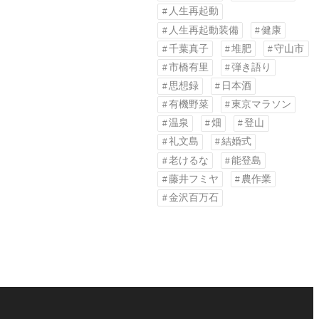
人生再起動
人生再起動装備
健康
千葉真子
堆肥
守山市
市橋有里
弾き語り
思想録
日本酒
有機野菜
東京マラソン
温泉
畑
登山
礼文島
結婚式
老けるな
能登島
藤井フミヤ
農作業
金沢百万石