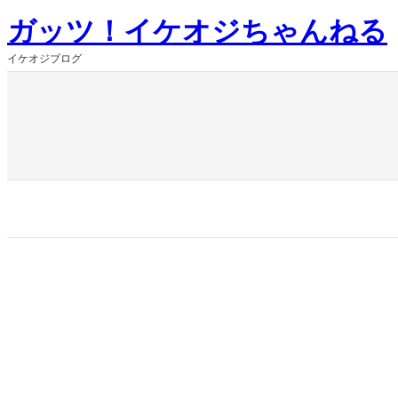
内
ガッツ！イケオジちゃんねる
容
を
イケオジブログ
ス
キ
ッ
プ