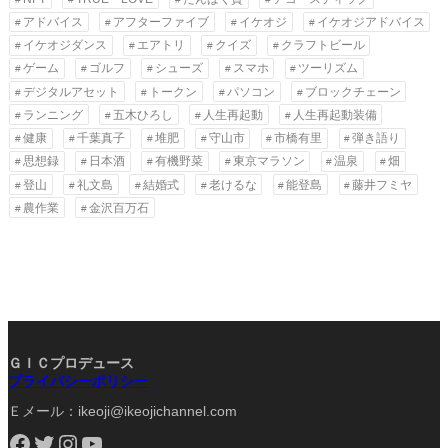
アドバイス
アフターファイブ
イケオジ
イケオジアドバイス
イケオジダンス
エアトリ
クイズ
クラフトビール
ゲーム
ゴルフ
シューズ
スマホ
ツーリズム
デジタルアセット
トークン
パソコン
ブロックチェーン
ランニング
五木ひろし
人生再起動
人生再起動装備
健康
千葉真子
堆肥
守山市
市橋有里
弾き語り
思想録
日本酒
有機野菜
東京マラソン
温泉
畑
登山
礼文島
結婚式
老けるな
能登島
藤井フミヤ
農作業
金沢百万石
ＧＩＣプロデュース
プライバシーポリシー
Ｅメール：ikeoji@ikeojichannel.com
Facebook
Twitter
Instagram
YouTube