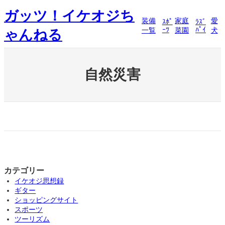
内
ガッツ！イケオジち
容
装備
家庭
愛
ｽﾎﾟ
ﾗｽﾞ
を
ｰﾂ
ﾊﾟｲ
一覧
菜園
犬
ゃんねる
ス
キ
ッ
プ
自然災害
カテゴリー
イケオジ思想録
ギター
ショッピングサイト
スポーツ
ツーリズム