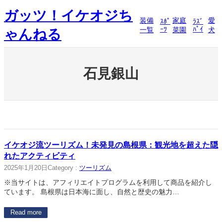
内
ガッツ！イケオジち
容
装備
家庭
愛
ｽﾎﾟ
ﾗｽﾞ
を
ｰﾂ
ﾊﾟｲ
一覧
菜園
犬
ゃんねる
ス
キ
ッ
プ
石見銀山
イケオジ流ツーリズム！未発見の島根県：観光地を超えた隠
れたアクティビティ
2025年1月20日
Category :
ツーリズム
※当サイトは、アフィリエイトプログラムを利用して商品を紹介し
ています。 島根県は日本海に面し、自然と歴史の魅力…
Read more