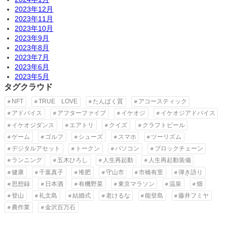
2023年12月
2023年11月
2023年10月
2023年9月
2023年8月
2023年7月
2023年6月
2023年5月
タグクラウド
NFT
TRUE LOVE
たんぱく質
アコースティック
アドバイス
アフターファイブ
イケオジ
イケオジアドバイス
イケオジダンス
エアトリ
クイズ
クラフトビール
ゲーム
ゴルフ
シューズ
スマホ
ツーリズム
デジタルアセット
トークン
パソコン
ブロックチェーン
ランニング
五木ひろし
人生再起動
人生再起動装備
健康
千葉真子
堆肥
守山市
市橋有里
弾き語り
思想録
日本酒
有機野菜
東京マラソン
温泉
畑
登山
礼文島
結婚式
老けるな
能登島
藤井フミヤ
農作業
金沢百万石