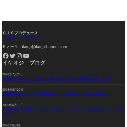
ＧＩＣプロデュース
プライバシーポリシー
Ｅメール：ikeoji@ikeojichannel.com
Facebook
Twitter
Instagram
YouTube
イケオジ ブログ
2026年7月24日
昭和脳は卒業しろ！部下はお前のバカさ加減を腹抱えて笑ってるぞ
2026年6月29日
AI時代の生き方 終身雇用は終わった！会社だけに人生を預けるな
2026年6月16日
学生時代の自慢ばかりする大人になっていないか？過去に生きる人と進化
する人
2026年6月9日