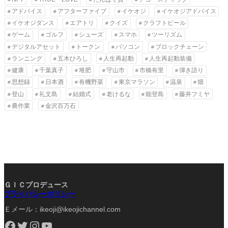
アドバイス
アフターファイブ
イケオジ
イケオジアドバイス
イケオジダンス
エアトリ
クイズ
クラフトビール
ゲーム
ゴルフ
シューズ
スマホ
ツーリズム
デジタルアセット
トークン
パソコン
ブロックチェーン
ランニング
五木ひろし
人生再起動
人生再起動装備
健康
千葉真子
堆肥
守山市
市橋有里
弾き語り
思想録
日本酒
有機野菜
東京マラソン
温泉
畑
登山
礼文島
結婚式
老けるな
能登島
藤井フミヤ
農作業
金沢百万石
ＧＩＣプロデュース
プライバシーポリシー
Ｅメール：ikeoji@ikeojichannel.com
Facebook
Twitter
Instagram
YouTube