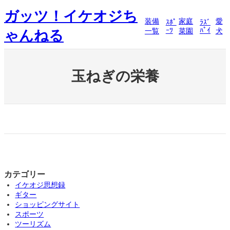
内
ガッツ！イケオジち
容
装備
家庭
愛
ｽﾎﾟ
ﾗｽﾞ
を
ｰﾂ
ﾊﾟｲ
一覧
菜園
犬
ゃんねる
ス
キ
ッ
プ
玉ねぎの栄養
カテゴリー
イケオジ思想録
ギター
ショッピングサイト
スポーツ
ツーリズム