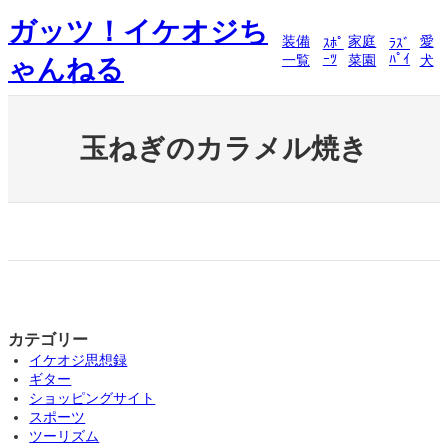
内
ガッツ！イケオジち
容
装備
家庭
愛
ｽﾎﾟ
ﾗｽﾞ
を
ｰﾂ
ﾊﾟｲ
一覧
菜園
犬
ゃんねる
ス
キ
ッ
プ
玉ねぎのカラメル焼き
カテゴリー
イケオジ思想録
ギター
ショッピングサイト
スポーツ
ツーリズム