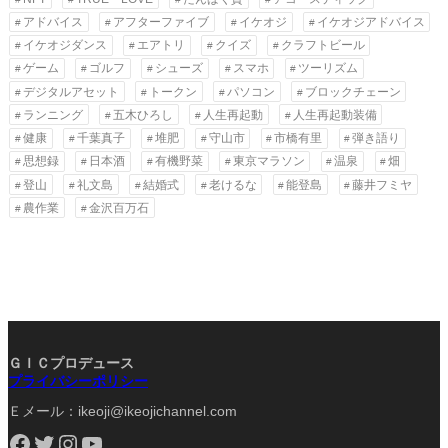
アドバイス
アフターファイブ
イケオジ
イケオジアドバイス
イケオジダンス
エアトリ
クイズ
クラフトビール
ゲーム
ゴルフ
シューズ
スマホ
ツーリズム
デジタルアセット
トークン
パソコン
ブロックチェーン
ランニング
五木ひろし
人生再起動
人生再起動装備
健康
千葉真子
堆肥
守山市
市橋有里
弾き語り
思想録
日本酒
有機野菜
東京マラソン
温泉
畑
登山
礼文島
結婚式
老けるな
能登島
藤井フミヤ
農作業
金沢百万石
ＧＩＣプロデュース
プライバシーポリシー
Ｅメール：ikeoji@ikeojichannel.com
Facebook
Twitter
Instagram
YouTube