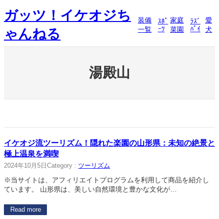
内
ガッツ！イケオジち
容
装備
家庭
愛
ｽﾎﾟ
ﾗｽﾞ
を
ｰﾂ
ﾊﾟｲ
一覧
菜園
犬
ゃんねる
ス
キ
ッ
プ
湯殿山
イケオジ流ツーリズム！隠れた楽園の山形県：未知の絶景と
極上温泉を満喫
2024年10月5日
Category :
ツーリズム
※当サイトは、アフィリエイトプログラムを利用して商品を紹介し
ています。 山形県は、美しい自然環境と豊かな文化が…
Read more