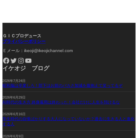
ＧＩＣプロデュース
プライバシーポリシー
Ｅメール：ikeoji@ikeojichannel.com
Facebook
Twitter
Instagram
YouTube
イケオジ ブログ
2026年7月24日
昭和脳は卒業しろ！部下はお前のバカさ加減を腹抱えて笑ってるぞ
2026年6月29日
AI時代の生き方 終身雇用は終わった！会社だけに人生を預けるな
2026年6月16日
学生時代の自慢ばかりする大人になっていないか？過去に生きる人と進化
する人
2026年6月9日