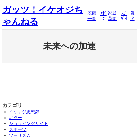
内
ガッツ！イケオジち
容
装備
家庭
愛
ｽﾎﾟ
ﾗｽﾞ
を
ｰﾂ
ﾊﾟｲ
一覧
菜園
犬
ゃんねる
ス
キ
ッ
プ
未来への加速
カテゴリー
イケオジ思想録
ギター
ショッピングサイト
スポーツ
ツーリズム