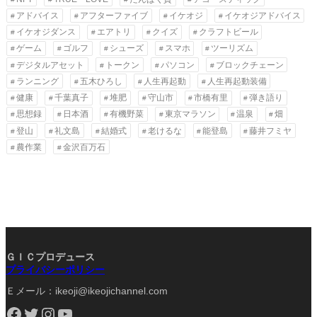
アドバイス
アフターファイブ
イケオジ
イケオジアドバイス
イケオジダンス
エアトリ
クイズ
クラフトビール
ゲーム
ゴルフ
シューズ
スマホ
ツーリズム
デジタルアセット
トークン
パソコン
ブロックチェーン
ランニング
五木ひろし
人生再起動
人生再起動装備
健康
千葉真子
堆肥
守山市
市橋有里
弾き語り
思想録
日本酒
有機野菜
東京マラソン
温泉
畑
登山
礼文島
結婚式
老けるな
能登島
藤井フミヤ
農作業
金沢百万石
ＧＩＣプロデュース
プライバシーポリシー
Ｅメール：ikeoji@ikeojichannel.com
Facebook
Twitter
Instagram
YouTube