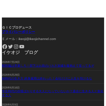
ＧＩＣプロデュース
プライバシーポリシー
Ｅメール：ikeoji@ikeojichannel.com
Facebook
Twitter
Instagram
YouTube
イケオジ ブログ
2026年7月24日
昭和脳は卒業しろ！部下はお前のバカさ加減を腹抱えて笑ってるぞ
2026年6月29日
AI時代の生き方 終身雇用は終わった！会社だけに人生を預けるな
2026年6月16日
学生時代の自慢ばかりする大人になっていないか？過去に生きる人と進化
する人
2026年6月9日