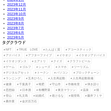
2023年12月
2023年11月
2023年10月
2023年9月
2023年8月
2023年7月
2023年6月
2023年5月
タグクラウド
NFT
TRUE LOVE
たんぱく質
アコースティック
アドバイス
アフターファイブ
イケオジ
イケオジアドバイス
イケオジダンス
エアトリ
クイズ
クラフトビール
ゲーム
ゴルフ
シューズ
スマホ
ツーリズム
デジタルアセット
トークン
パソコン
ブロックチェーン
ランニング
五木ひろし
人生再起動
人生再起動装備
健康
千葉真子
堆肥
守山市
市橋有里
弾き語り
思想録
日本酒
有機野菜
東京マラソン
温泉
畑
登山
礼文島
結婚式
老けるな
能登島
藤井フミヤ
農作業
金沢百万石