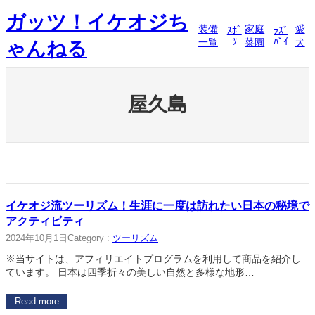
内
ガッツ！イケオジち
容
装備
家庭
愛
ｽﾎﾟ
ﾗｽﾞ
を
ｰﾂ
ﾊﾟｲ
一覧
菜園
犬
ゃんねる
ス
キ
ッ
プ
屋久島
イケオジ流ツーリズム！生涯に一度は訪れたい日本の秘境で
アクティビティ
2024年10月1日
Category :
ツーリズム
※当サイトは、アフィリエイトプログラムを利用して商品を紹介し
ています。 日本は四季折々の美しい自然と多様な地形…
Read more