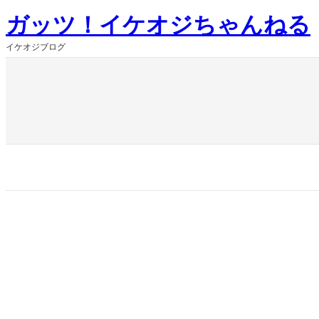
内
ガッツ！イケオジちゃんねる
容
を
イケオジブログ
ス
キ
ッ
プ