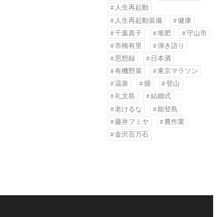
人生再起動
人生再起動装備
健康
千葉真子
堆肥
守山市
市橋有里
弾き語り
思想録
日本酒
有機野菜
東京マラソン
温泉
畑
登山
礼文島
結婚式
老けるな
能登島
藤井フミヤ
農作業
金沢百万石