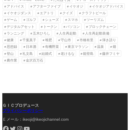
アドバイス
アフターファイブ
イケオジ
イケオジアドバイス
イケオジダンス
エアトリ
クイズ
クラフトビール
ゲーム
ゴルフ
シューズ
スマホ
ツーリズム
デジタルアセット
トークン
パソコン
ブロックチェーン
ランニング
五木ひろし
人生再起動
人生再起動装備
健康
千葉真子
堆肥
守山市
市橋有里
弾き語り
思想録
日本酒
有機野菜
東京マラソン
温泉
畑
登山
礼文島
結婚式
老けるな
能登島
藤井フミヤ
農作業
金沢百万石
ＧＩＣプロデュース
プライバシーポリシー
Ｅメール：ikeoji@ikeojichannel.com
Facebook
Twitter
Instagram
YouTube