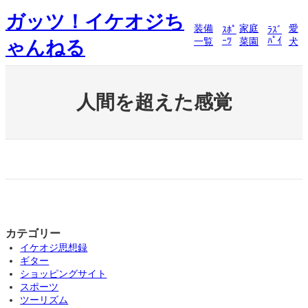
内
ガッツ！イケオジち
容
装備
家庭
愛
ｽﾎﾟ
ﾗｽﾞ
を
ｰﾂ
ﾊﾟｲ
一覧
菜園
犬
ゃんねる
ス
キ
ッ
プ
人間を超えた感覚
カテゴリー
イケオジ思想録
ギター
ショッピングサイト
スポーツ
ツーリズム