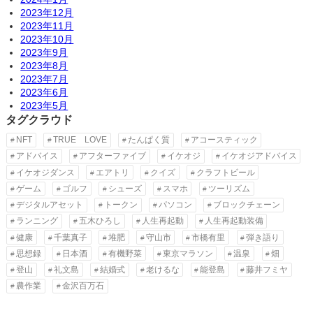
2023年12月
2023年11月
2023年10月
2023年9月
2023年8月
2023年7月
2023年6月
2023年5月
タグクラウド
NFT
TRUE LOVE
たんぱく質
アコースティック
アドバイス
アフターファイブ
イケオジ
イケオジアドバイス
イケオジダンス
エアトリ
クイズ
クラフトビール
ゲーム
ゴルフ
シューズ
スマホ
ツーリズム
デジタルアセット
トークン
パソコン
ブロックチェーン
ランニング
五木ひろし
人生再起動
人生再起動装備
健康
千葉真子
堆肥
守山市
市橋有里
弾き語り
思想録
日本酒
有機野菜
東京マラソン
温泉
畑
登山
礼文島
結婚式
老けるな
能登島
藤井フミヤ
農作業
金沢百万石