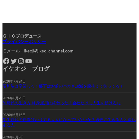
ＧＩＣプロデュース
プライバシーポリシー
Ｅメール：ikeoji@ikeojichannel.com
Facebook
Twitter
Instagram
YouTube
イケオジ ブログ
2026年7月24日
昭和脳は卒業しろ！部下はお前のバカさ加減を腹抱えて笑ってるぞ
2026年6月29日
AI時代の生き方 終身雇用は終わった！会社だけに人生を預けるな
2026年6月16日
学生時代の自慢ばかりする大人になっていないか？過去に生きる人と進化
する人
2026年6月9日