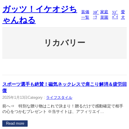
内
ガッツ！イケオジち
容
装備
家庭
愛
ｽﾎﾟ
ﾗｽﾞ
を
ｰﾂ
ﾊﾟｲ
一覧
菜園
犬
ゃんねる
ス
キ
ッ
プ
リカバリー
スポーツ選手も絶賛！磁気ネックレスで肩こり解消＆疲労回
復
2025年1月13日
Category :
ライフスタイル
前へ⇒ 特別な贈り物はこれで決まり！贈るだけで感動確定で相手
の心をつかむプレゼント ※当サイトは、アフィリエイ…
Read more