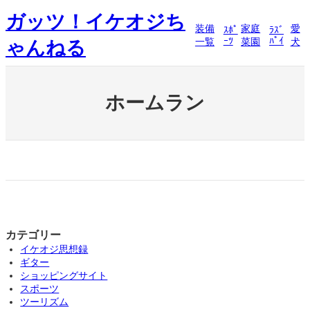
内
ガッツ！イケオジち
容
装備
家庭
愛
ｽﾎﾟ
ﾗｽﾞ
を
ｰﾂ
ﾊﾟｲ
一覧
菜園
犬
ゃんねる
ス
キ
ッ
プ
ホームラン
カテゴリー
イケオジ思想録
ギター
ショッピングサイト
スポーツ
ツーリズム