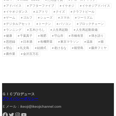
アドバイス
アフターファイブ
イケオジ
イケオジアドバイス
イケオジダンス
エアトリ
クイズ
クラフトビール
ゲーム
ゴルフ
シューズ
スマホ
ツーリズム
デジタルアセット
トークン
パソコン
ブロックチェーン
ランニング
五木ひろし
人生再起動
人生再起動装備
健康
千葉真子
堆肥
守山市
市橋有里
弾き語り
思想録
日本酒
有機野菜
東京マラソン
温泉
畑
登山
礼文島
結婚式
老けるな
能登島
藤井フミヤ
農作業
金沢百万石
ＧＩＣプロデュース
プライバシーポリシー
Ｅメール：ikeoji@ikeojichannel.com
Facebook
Twitter
Instagram
YouTube