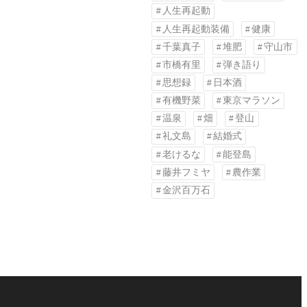
人生再起動
人生再起動装備
健康
千葉真子
堆肥
守山市
市橋有里
弾き語り
思想録
日本酒
有機野菜
東京マラソン
温泉
畑
登山
礼文島
結婚式
老けるな
能登島
藤井フミヤ
農作業
金沢百万石