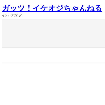
内
ガッツ！イケオジちゃんねる
容
を
イケオジブログ
ス
キ
ッ
プ