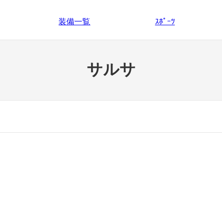
装備一覧
ｽﾎﾟｰﾂ
サルサ