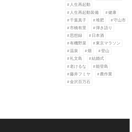
人生再起動
人生再起動装備
健康
千葉真子
堆肥
守山市
市橋有里
弾き語り
思想録
日本酒
有機野菜
東京マラソン
温泉
畑
登山
礼文島
結婚式
老けるな
能登島
藤井フミヤ
農作業
金沢百万石