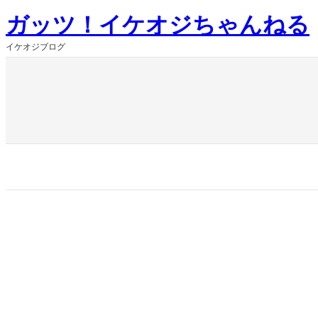
内
ガッツ！イケオジちゃんねる
容
を
イケオジブログ
ス
キ
ッ
プ