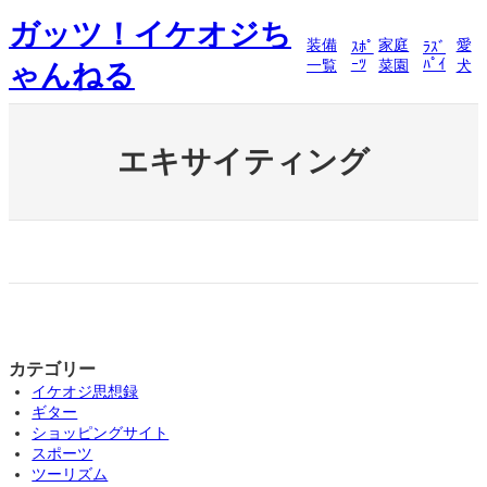
内
ガッツ！イケオジち
容
装備
家庭
愛
ｽﾎﾟ
ﾗｽﾞ
を
ｰﾂ
ﾊﾟｲ
一覧
菜園
犬
ゃんねる
ス
キ
ッ
プ
エキサイティング
カテゴリー
イケオジ思想録
ギター
ショッピングサイト
スポーツ
ツーリズム