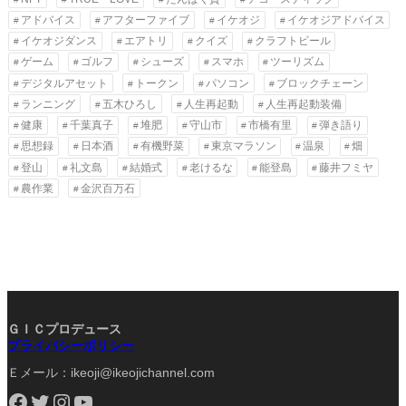
アドバイス
アフターファイブ
イケオジ
イケオジアドバイス
イケオジダンス
エアトリ
クイズ
クラフトビール
ゲーム
ゴルフ
シューズ
スマホ
ツーリズム
デジタルアセット
トークン
パソコン
ブロックチェーン
ランニング
五木ひろし
人生再起動
人生再起動装備
健康
千葉真子
堆肥
守山市
市橋有里
弾き語り
思想録
日本酒
有機野菜
東京マラソン
温泉
畑
登山
礼文島
結婚式
老けるな
能登島
藤井フミヤ
農作業
金沢百万石
ＧＩＣプロデュース
プライバシーポリシー
Ｅメール：ikeoji@ikeojichannel.com
Facebook
Twitter
Instagram
YouTube