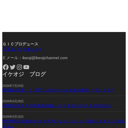
ＧＩＣプロデュース
プライバシーポリシー
Ｅメール：ikeoji@ikeojichannel.com
Facebook
Twitter
Instagram
YouTube
イケオジ ブログ
2026年7月24日
昭和脳は卒業しろ！部下はお前のバカさ加減を腹抱えて笑ってるぞ
2026年6月29日
AI時代の生き方 終身雇用は終わった！会社だけに人生を預けるな
2026年6月16日
学生時代の自慢ばかりする大人になっていないか？過去に生きる人と進化
する人