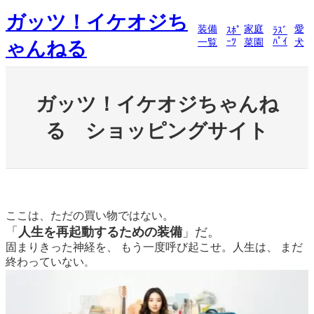
内
ガッツ！イケオジち
容
装備
家庭
愛
ｽﾎﾟ
ﾗｽﾞ
を
ｰﾂ
ﾊﾟｲ
一覧
菜園
犬
ゃんねる
ス
キ
ッ
プ
ガッツ！イケオジちゃんね
る ショッピングサイト
ここは、ただの買い物ではない。
「
人生を再起動するための装備
」だ。
固まりきった神経を、 もう一度呼び起こせ。人生は、 まだ
終わっていない
。